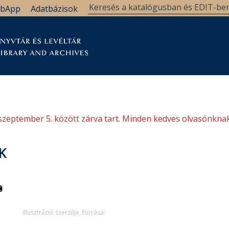
bApp
Adatbázisok
tár
Kutatástámogatás
Levéltár
Támogatás
szeptember 5. között zárva tart. Minden kedves olvasónknak
K
Illusztráció szerzője, forrása: