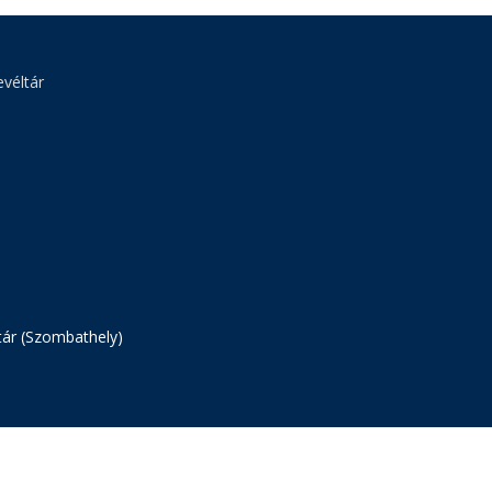
véltár
tár (Szombathely)