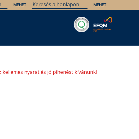
Savaria
Örökség
ELTE Könyvtárak
 kellemes nyarat és jó pihenést kívánunk!