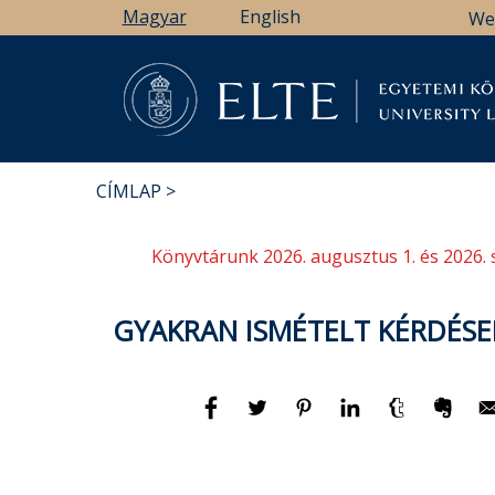
Ugrás
Magyar
English
We
a
tartalomra
Könyv
CÍMLAP
MORZSA
Könyvtárunk 2026. augusztus 1. és 2026. 
GYAKRAN ISMÉTELT KÉRDÉSE