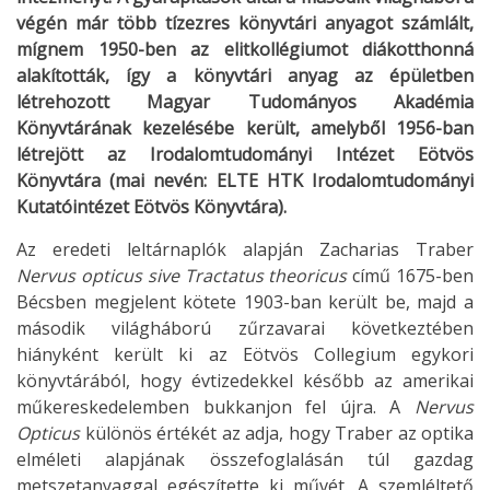
végén már több tízezres könyvtári anyagot számlált,
mígnem 1950-ben az elitkollégiumot diákotthonná
alakították, így a könyvtári anyag az épületben
létrehozott Magyar Tudományos Akadémia
Könyvtárának kezelésébe került, amelyből 1956-ban
létrejött az Irodalomtudományi Intézet Eötvös
Könyvtára (mai nevén: ELTE HTK Irodalomtudományi
Kutatóintézet Eötvös Könyvtára).
Az eredeti leltárnaplók alapján Zacharias Traber
Nervus opticus
sive Tractatus theoricus
című 1675-ben
Bécsben megjelent kötete 1903-ban került be, majd a
második világháború zűrzavarai következtében
hiányként került ki az Eötvös Collegium egykori
könyvtárából, hogy évtizedekkel később az amerikai
műkereskedelemben bukkanjon fel újra. A
Nervus
Opticus
különös értékét az adja, hogy Traber az optika
elméleti alapjának összefoglalásán túl gazdag
metszetanyaggal egészítette ki művét. A szemléltető