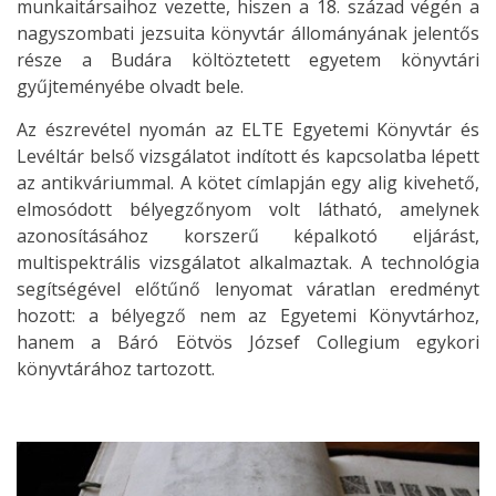
munkaitársaihoz vezette, hiszen a 18. század végén a
nagyszombati jezsuita könyvtár állományának jelentős
része a Budára költöztetett egyetem könyvtári
gyűjteményébe olvadt bele.
Az észrevétel nyomán az ELTE Egyetemi Könyvtár és
Levéltár belső vizsgálatot indított és kapcsolatba lépett
az antikváriummal. A kötet címlapján egy alig kivehető,
elmosódott bélyegzőnyom volt látható, amelynek
azonosításához korszerű képalkotó eljárást,
multispektrális vizsgálatot alkalmaztak. A technológia
segítségével előtűnő lenyomat váratlan eredményt
hozott: a bélyegző nem az Egyetemi Könyvtárhoz,
hanem a Báró Eötvös József Collegium egykori
könyvtárához tartozott.