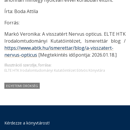
ahonnan mintegy nyolcvan évvel korábban eltűnt.
Írta: Boda Attila
Forrás:
Markó Veronika: A visszatért Nervus opticus. ELTE HTK
Irodalomtudományi Kutatóintézet, Ismerettár blog /
https://www.abtk.hu/ismerettar/blog/a-visszatert-
nervus-opticus
[Megtekintés időpontja: 2026.01.18.]
Illusztráció szerzője, forrása:
ELTE HTK Irodalomtudományi Kutatóintézet Eötvös Könyvtára
EGYETEMI ÖRÖKSÉG
Kérdezze a könyvtárost!