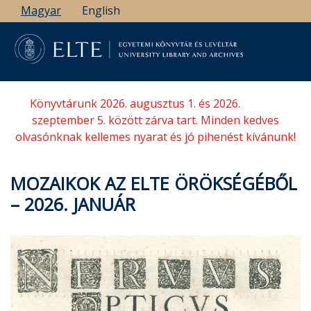
Ugrás
Magyar
English
a
tartalomra
Könyvtárunk 2026. augusztus 1. és 2026.
szeptember 5. között zárva tart. Minden kedves
olvasónknak kellemes nyarat és jó pihenést kívánunk!
MOZAIKOK AZ ELTE ÖRÖKSÉGÉBŐL
– 2026. JANUÁR