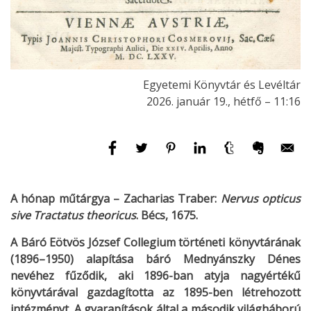
Egyetemi Könyvtár és Levéltár
2026. január 19., hétfő – 11:16
A hónap műtárgya – Zacharias Traber:
Nervus opticus
sive Tractatus theoricus
. Bécs, 1675.
A Báró Eötvös József Collegium történeti könyvtárának
(1896–1950) alapítása báró Mednyánszky Dénes
nevéhez fűződik, aki 1896-ban atyja nagyértékű
könyvtárával gazdagította az 1895-ben létrehozott
intézményt. A gyarapítások által a második világháború