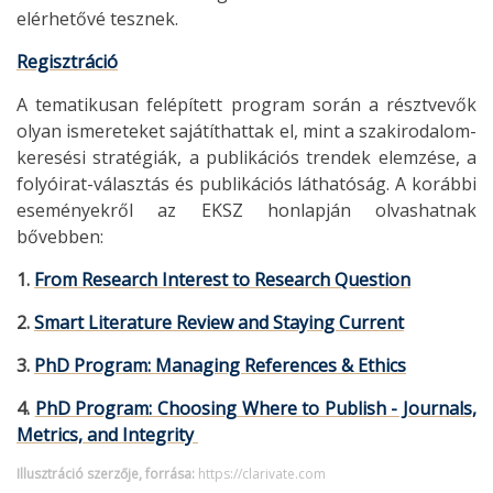
elérhetővé tesznek.
Regisztráció
A tematikusan felépített program során a résztvevők
olyan ismereteket sajátíthattak el, mint a szakirodalom-
keresési stratégiák, a publikációs trendek elemzése, a
folyóirat-választás és publikációs láthatóság. A korábbi
eseményekről az EKSZ honlapján olvashatnak
bővebben:
1.
From Research Interest to Research Question
2.
Smart Literature Review and Staying Current
3.
PhD Program: Managing References & Ethics
4.
PhD Program: Choosing Where to Publish - Journals,
Metrics, and Integrity
Illusztráció szerzője, forrása:
https://clarivate.com