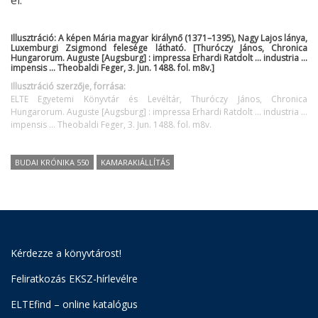
Illusztráció: A képen Mária magyar királynő (1371–1395), Nagy Lajos lánya,
Luxemburgi Zsigmond felesége látható. [Thuróczy János, Chronica
Hungarorum. Auguste [Augsburg] : impressa Erhardi Ratdolt ... industria …
impensis ... Theobaldi Feger, 3. Jun. 1488. fol. m8v.]
Illusztráció szerzője, forrása:
ELTE Egyetemi Könyvtár és Levéltár, Thuróczy János, Chronica
Hungarorum. Auguste [Augsburg] : impressa Erhardi Ratdolt ... industria …
impensis ... Theobaldi Feger, 3. Jun. 1488. fol. m8v.
BUDAI KRÓNIKA 550
KAMARAKIÁLLÍTÁS
Kérdezze a könyvtárost!
Feliratkozás EKSZ-hírlevélre
ELTEfind – online katalógus