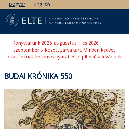
Ugrás
Magyar
English
a
tartalomra
Könyvtárunk 2026. augusztus 1. és 2026.
szeptember 5. között zárva tart. Minden kedves
olvasónknak kellemes nyarat és jó pihenést kívánunk!
BUDAI KRÓNIKA 550