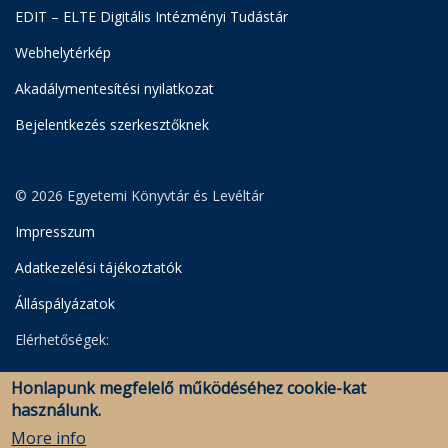
EDIT – ELTE Digitális Intézményi Tudástár
Webhelytérkép
Akadálymentesítési nyilatkozat
Bejelentkezés szerkesztőknek
© 2026 Egyetemi Könyvtár és Levéltár
Impresszum
Adatkezelési tájékoztatók
Álláspályázatok
Elérhetőségek:
Egyetemi Könyvtár
Honlapunk megfelelő működéséhez cookie-kat
Levéltár
használunk.
Savaria Könyvtár és Levéltár (Szombathely)
More info