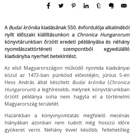
A
Budai krónika
kiadásának 550. évfordulója alkalmából
nyílt időszaki kiállításunkon a
Chronica Hungarorum
könyvtárunkban
őrzött eredeti példányába és néhány
nyomdászattörténeti szempontból egyedülálló
kiadványba nyerhet betekintést.
Az első Magyarországon működő nyomda kiadványai
közül az 1473-ban pünkösd előestéjén, június 5-én
Hess András által készített
Budai krónika
(
Chronica
Hungarorum
) a leghíresebb, melynek könyvtárunkban
őrzött példánya soha nem hagyta el a történelmi
Magyarország területét.
Hazánkban a könyvnyomtatás megfelelő mecénás
hiányában azonban nem tudott még hosszú időre
gyökeret verni. Néhány évvel később, feltehetőleg