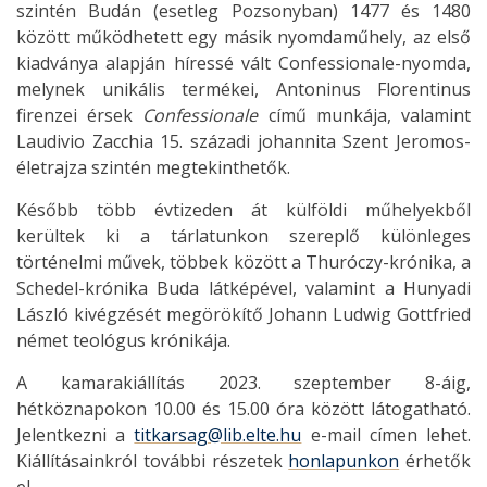
szintén Budán (esetleg Pozsonyban) 1477 és 1480
között működhetett egy másik nyomdaműhely, az első
kiadványa alapján híressé vált Confessionale-nyomda,
melynek unikális termékei, Antoninus Florentinus
firenzei érsek
Confessionale
című munkája, valamint
Laudivio Zacchia 15. századi johannita Szent Jeromos-
életrajza szintén megtekinthetők.
Később több évtizeden át külföldi műhelyekből
kerültek ki a tárlatunkon szereplő különleges
történelmi művek, többek között a Thuróczy-krónika, a
Schedel-krónika Buda látképével, valamint a Hunyadi
László kivégzését megörökítő Johann Ludwig Gottfried
német teológus krónikája.
A kamarakiállítás 2023. szeptember 8-áig,
hétköznapokon 10.00 és 15.00 óra között látogatható.
Jelentkezni a
titkarsag@lib.elte.hu
e-mail címen lehet.
Kiállításainkról további részetek
honlapunkon
érhetők
el.