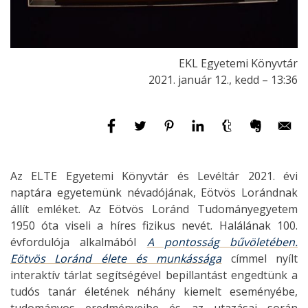
EKL Egyetemi Könyvtár
2021. január 12., kedd – 13:36
Az ELTE Egyetemi Könyvtár és Levéltár 2021. évi
naptára egyetemünk névadójának, Eötvös Lorándnak
állít emléket. Az Eötvös Loránd Tudományegyetem
1950 óta viseli a híres fizikus nevét. Halálának 100.
évfordulója alkalmából
A pontosság bűvöletében.
Eötvös Loránd élete és munkássága
címmel nyílt
interaktív tárlat segítségével bepillantást engedtünk a
tudós tanár életének néhány kiemelt eseményébe,
tudományos eredményeibe és az utazásai során