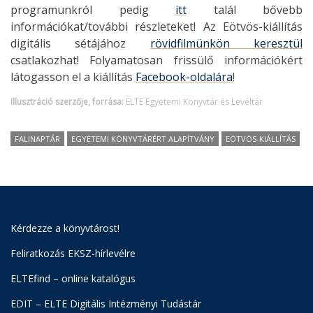
programunkról pedig
itt
talál bővebb
információkat/további részleteket! Az Eötvös-kiállítás
digitális sétájához
rövidfilmünkön keresztül
csatlakozhat! Folyamatosan frissülő információkért
látogasson el a kiállítás
Facebook-oldalára
!
Illusztráció szerzője, forrása:
ELTE Egyetemi Könyvtár és Levéltár
FALINAPTÁR
EGYETEMI KÖNYVTÁRÉRT ALAPÍTVÁNY
EÖTVÖS-KIÁLLÍTÁS
Kérdezze a könyvtárost!
Feliratkozás EKSZ-hírlevélre
ELTEfind – online katalógus
EDIT – ELTE Digitális Intézményi Tudástár