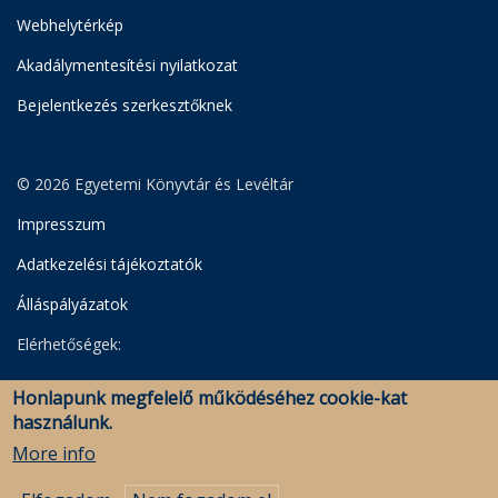
Webhelytérkép
Akadálymentesítési nyilatkozat
Bejelentkezés szerkesztőknek
© 2026 Egyetemi Könyvtár és Levéltár
Impresszum
Adatkezelési tájékoztatók
Álláspályázatok
Elérhetőségek:
Egyetemi Könyvtár
Honlapunk megfelelő működéséhez cookie-kat
Levéltár
használunk.
Savaria Könyvtár és Levéltár (Szombathely)
More info