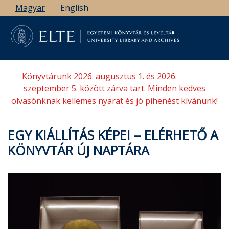
Ugrás
Magyar
English
a
tartalomra
Könyvtárunk 2026. augusztus 1. és 2026.
szeptember 5. között zárva tart. Minden kedves
olvasónknak kellemes nyarat és jó pihenést kívánunk!
EGY KIÁLLÍTÁS KÉPEI – ELÉRHETŐ A
KÖNYVTÁR ÚJ NAPTÁRA