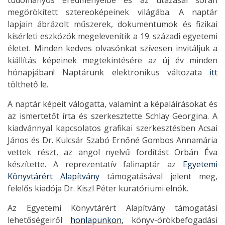
megörökített sztereoképeinek világába. A naptár
lapjain ábrázolt műszerek, dokumentumok és fizikai
kísérleti eszközök megelevenítik a 19. századi egyetemi
életet. Minden kedves olvasónkat szívesen invitáljuk a
kiállítás képeinek megtekintésére az új év minden
hónapjában! Naptárunk elektronikus változata
itt
tölthető le.
A naptár képeit válogatta, valamint a képaláírásokat és
az ismertetőt írta és szerkesztette Schlay Georgina. A
kiadvánnyal kapcsolatos grafikai szerkesztésben Acsai
János és Dr. Kulcsár Szabó Ernőné Gombos Annamária
vettek részt, az angol nyelvű fordítást Orbán Éva
készítette. A reprezentatív falinaptár az
Egyetemi
Könyvtárért Alapítvány
támogatásával jelent meg,
felelős kiadója Dr. Kiszl Péter kuratóriumi elnök.
Az Egyetemi Könyvtárért Alapítvány támogatási
lehetőségeiről
honlapunkon
, könyv-örökbefogadási