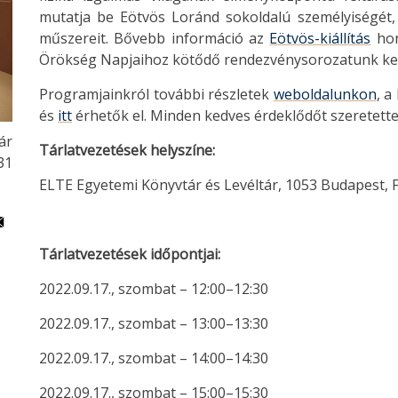
mutatja be Eötvös Loránd sokoldalú személyiségét, 
műszereit. Bővebb információ az
Eötvös-kiállítás
hon
Örökség Napjaihoz kötődő rendezvénysorozatunk ke
Programjainkról további részletek
weboldalunkon
, a
és
itt
érhetők el. Minden kedves érdeklődőt szeretette
ár
Tárlatvezetések helyszíne:
31
ELTE Egyetemi Könyvtár és Levéltár, 1053 Budapest, F
Tárlatvezetések időpontjai:
2022.09.17., szombat – 12:00–12:30
2022.09.17., szombat – 13:00–13:30
2022.09.17., szombat – 14:00–14:30
2022.09.17., szombat – 15:00–15:30