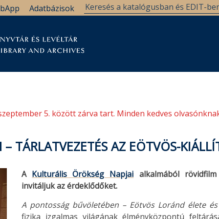
bApp
Adatbázisok
tár
Kutatástámogatás
Levéltár
Támogatás
szeptember 5. között zárva tart. Minden kedves olvasónknak
– TÁRLATVEZETÉS AZ EÖTVÖS-KIÁLL
A
Kulturális Örökség Napjai
alkalmából rövidfilm
invitáljuk az érdeklődőket.
A pontosság bűvöletében – Eötvös Loránd élete é
fizika izgalmas világának élményközpontú feltárása