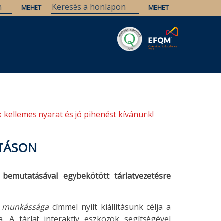
Savaria
Örökség
ELTE Könyvtárak
 kellemes nyarat és jó pihenést kívánunk!
ÍTÁSON
 bemutatásával egybekötött tárlatvezetésre
s munkássága
címmel nyílt kiállításunk célja a
. A tárlat interaktív eszközök segítségével