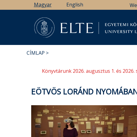
Ugrás
Magyar
English
We
a
tartalomra
Könyv
CÍMLAP
MORZSA
Könyvtárunk 2026. augusztus 1. és 2026. 
EÖTVÖS LORÁND NYOMÁBAN 