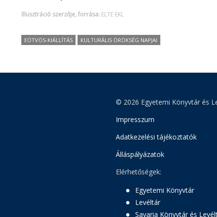
Illusztráció szerzője, forrása:
ELTE EKL
EÖTVÖS-KIÁLLÍTÁS
KULTURÁLIS ÖRÖKSÉG NAPJAI
© 2026 Egyetemi Könyvtár és Le
Impresszum
Adatkezelési tájékoztatók
Álláspályázatok
Elérhetőségek:
Egyetemi Könyvtár
Levéltár
Savaria Könyvtár és Levél