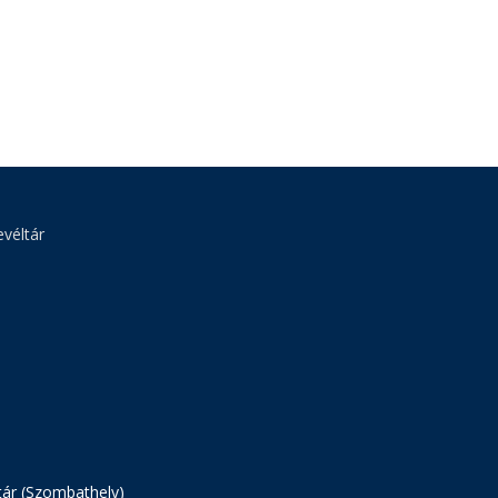
véltár
tár (Szombathely)