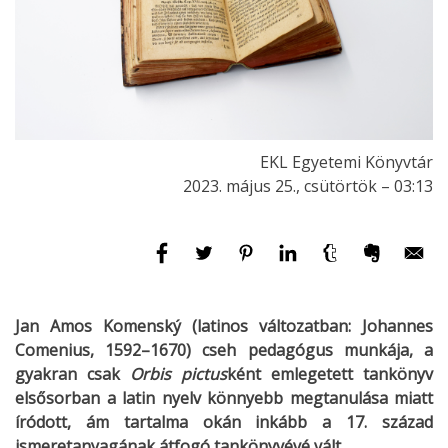
EKL Egyetemi Könyvtár
2023. május 25., csütörtök – 03:13
Jan Amos Komenský (latinos változatban: Johannes
Comenius, 1592–1670) cseh pedagógus munkája, a
gyakran csak
Orbis pictus
ként emlegetett tankönyv
elsősorban a latin nyelv könnyebb megtanulása miatt
íródott, ám tartalma okán inkább a 17. század
ismeretanyagának átfogó tankönyvévé vált.