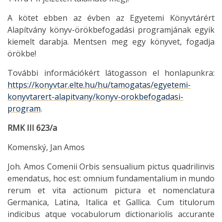
A kötet ebben az évben az Egyetemi Könyvtárért
Alapítvány könyv-örökbefogadási programjának egyik
kiemelt darabja. Mentsen meg egy könyvet, fogadja
örökbe!
További információkért látogasson el honlapunkra:
https://konyvtar.elte.hu/hu/tamogatas/egyetemi-
konyvtarert-alapitvany/konyv-orokbefogadasi-
program
.
RMK III 623/a
Komenský, Jan Amos
Joh. Amos Comenii Orbis sensualium pictus quadrilinvis
emendatus, hoc est: omnium fundamentalium in mundo
rerum et vita actionum pictura et nomenclatura
Germanica, Latina, Italica et Gallica. Cum titulorum
indicibus atque vocabulorum dictionariolis accurante