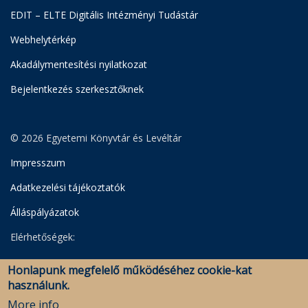
EDIT – ELTE Digitális Intézményi Tudástár
Webhelytérkép
Akadálymentesítési nyilatkozat
Bejelentkezés szerkesztőknek
© 2026 Egyetemi Könyvtár és Levéltár
Impresszum
Adatkezelési tájékoztatók
Álláspályázatok
Elérhetőségek:
Egyetemi Könyvtár
Honlapunk megfelelő működéséhez cookie-kat
Levéltár
használunk.
Savaria Könyvtár és Levéltár (Szombathely)
More info