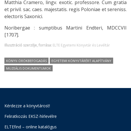
Matthia Cramero, lingv. exotic. professore. Cum gratia
et privil. sac. caes. majestatis. regis Poloniae et sereniss.
electoris Saxonici.
Noribergae : sumptibus Martini Endteri, MDCCVII
[1707].
Illusztráció szerzője, forrása:
ELTE Egyetemi Könyvtár és Levéltár
KÖNYV-ÖRÖKBEFOGADÁS
EGYETEMI KÖNYVTÁRÉRT ALAPÍTVÁNY
MUZEÁLIS DOKUMENTUMOK
Kérdezze a könyvtárost!
Feliratkozás EKSZ-hírlevélre
ELTEfind – online katalógus