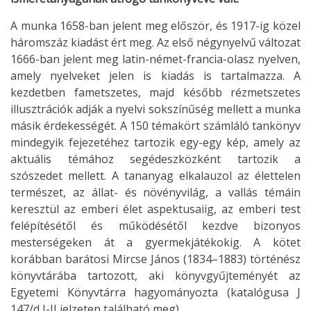
A munka 1658-ban jelent meg először, és 1917-ig közel
háromszáz kiadást ért meg. Az első négynyelvű változat
1666-ban jelent meg latin-német-francia-olasz nyelven,
amely nyelveket jelen is kiadás is tartalmazza. A
kezdetben fametszetes, majd később rézmetszetes
illusztrációk adják a nyelvi sokszínűség mellett a munka
másik érdekességét. A 150 témakört számláló tankönyv
mindegyik fejezetéhez tartozik egy-egy kép, amely az
aktuális témához segédeszközként tartozik a
szószedet mellett. A tananyag elkalauzol az élettelen
természet, az állat- és növényvilág, a vallás témáin
keresztül az emberi élet aspektusaiig, az emberi test
felépítésétől és működésétől kezdve bizonyos
mesterségeken át a gyermekjátékokig. A kötet
korábban barátosi Mircse János (1834–1883) történész
könyvtárába tartozott, aki könyvgyűjteményét az
Egyetemi Könyvtárra hagyományozta (katalógusa J
147/d I-II jelzeten található meg).