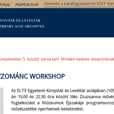
bApp
Adatbázisok
tár
Kutatástámogatás
Levéltár
Támogatás
szeptember 5. között zárva tart. Minden kedves olvasónknak
TŰZZOMÁNC WORKSHOP
Az ELTE Egyetemi Könyvtár és Levéltár aulájában (1053
án 15.00 és 22.30 óra között Illés Zsuzsanna művés
foglalkozást a Múzeumok Éjszakája programsoroz
művészetébe nyerhetnek betekintést.