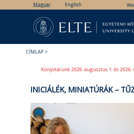
Ugrás
Magyar
English
We
a
tartalomra
Könyv
CÍMLAP
MORZSA
Könyvtárunk 2026. augusztus 1. és 2026. 
INICIÁLÉK, MINIATÚRÁK – 