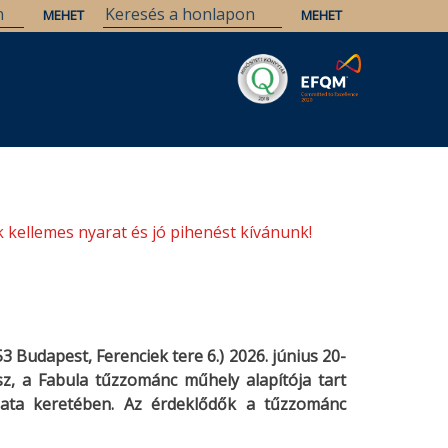
Savaria
Örökség
ELTE Könyvtárak
 kellemes nyarat és jó pihenést kívánunk!
 Budapest, Ferenciek tere 6.) 2026. június 20-
z, a Fabula tűzzománc műhely alapítója tart
ata keretében. Az érdeklődők a tűzzománc