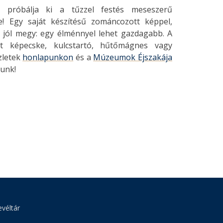
:
próbálja ki a tűzzel festés meseszerű
e! Egy saját készítésű zománcozott képpel,
n jól megy: egy élménnyel lehet gazdagabb. A
lt képecske, kulcstartó, hűtőmágnes vagy
zletek
honlapunkon
és a
Múzeumok Éjszakája
runk!
véltár