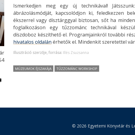
Ismerkedjen meg egy új technikával! Játsszunk
ábrázolásmódját, kapcsolódjon ki, feledkezzen bel
ékszerrel vagy dísztárggyal biztosan, sőt ha minde
foglalkozáson egy tűzzománc technikával készü
díszdoboz készíthető el. Programjainkról további rés
hivatalos oldalán
érhetők el. Mindenkit szeretettel vá
ár
Illusztráció szerzője, forrása:
Illés Zsuzsanna
:54
MÚZEUMOK ÉJSZAKÁJA
TŰZZOMÁNC WORKSHOP
© 2026 Egyetemi Könyvtár és Le