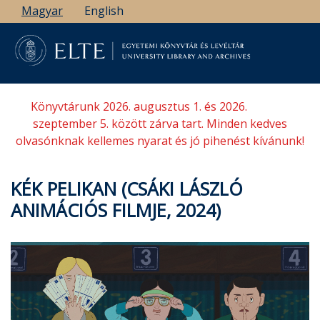
Ugrás
Magyar
English
a
tartalomra
Könyvtárunk 2026. augusztus 1. és 2026.
szeptember 5. között zárva tart. Minden kedves
olvasónknak kellemes nyarat és jó pihenést kívánunk!
KÉK PELIKAN (CSÁKI LÁSZLÓ
ANIMÁCIÓS FILMJE, 2024)