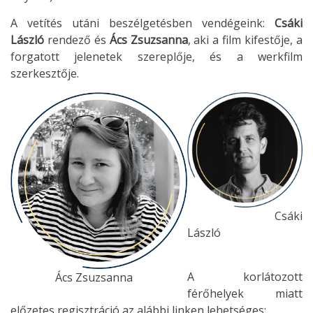
A vetítés utáni beszélgetésben vendégeink:
Csáki
László
rendező és
Ács Zsuzsanna
, aki a film kifestője, a
forgatott jelenetek szereplője, és a werkfilm
szerkesztője.
Csáki
László
A korlátozott
Ács Zsuzsanna
férőhelyek miatt
előzetes regisztráció az alábbi linken lehetséges: