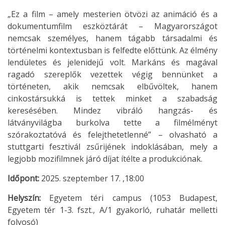
„Ez a film – amely mesterien ötvözi az animáció és a
dokumentumfilm eszköztárát – Magyarországot
nemcsak személyes, hanem tágabb társadalmi és
történelmi kontextusban is felfedte előttünk. Az élmény
lendületes és jelenidejű volt. Markáns és magával
ragadó szereplők vezettek végig bennünket a
történeten, akik nemcsak elbűvöltek, hanem
cinkostársukká is tettek minket a szabadság
keresésében. Mindez vibráló hangzás- és
látványvilágba burkolva tette a filmélményt
szórakoztatóvá és felejthetetlenné” – olvasható a
stuttgarti fesztivál zsűrijének indoklásában, mely a
legjobb mozifilmnek járó díjat ítélte a produkciónak.
Időpont:
2025. szeptember 17. ,18:00
Helyszín:
Egyetem téri campus (1053 Budapest,
Egyetem tér 1-3. fszt., A/1 gyakorló, ruhatár melletti
folyosó)