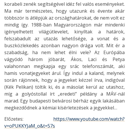
korabeli zenék segítségével idéz fel valós eseményeket.
Ma már természetes, hogy utazunk és évente akár
többször is átlépjük az országhatárokat, de nem volt ez
mindig így. 1988-ban Magyarországon már mindenki
igényelhetett világútlevelet, kinyíltak a határok,
felszabadult az utazás lehetősége, a vonat és a
buszközlekedés azonban nagyon drága volt. Mit ér a
szabadság, ha nem lehet élni vele? Az Európába
vágyódó három jóbarát, Ákos, Laci és Petya
valahonnan megkapja egy srác telefonszámát, aki
hamis vonatjegyeket árul. Így indul a kaland, melynek
során rájönnek, hogy a jegyeket kézzel írva, indigóval
(Kék Pelikan) töltik ki, és a másolat kerül az utashoz,
míg a golyóstollal írt „eredeti” példány a MÁV-nál
marad. Egy budapesti belvárosi bérház egyik lakásában
megkezdődnek a kémiai kísérletezések a jegyekkel…
Előzetes:
https://www.youtube.com/watch?
v=oPUKKYJaM_o&t=57s