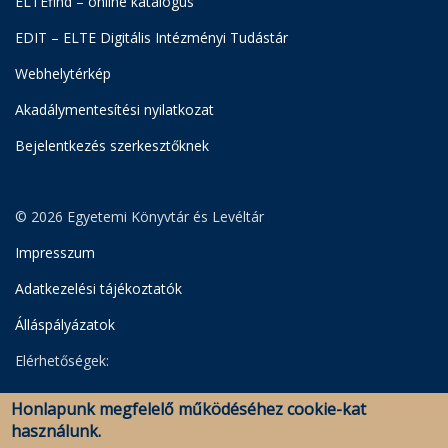
ELTEfind – online katalógus
EDIT – ELTE Digitális Intézményi Tudástár
Webhelytérkép
Akadálymentesítési nyilatkozat
Bejelentkezés szerkesztőknek
© 2026 Egyetemi Könyvtár és Levéltár
Impresszum
Adatkezelési tájékoztatók
Álláspályázatok
Elérhetőségek:
Egyetemi Könyvtár
Honlapunk megfelelő működéséhez cookie-kat
Levéltár
használunk.