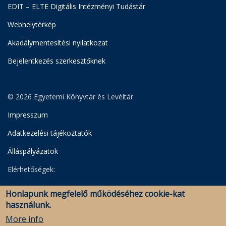
EDIT – ELTE Digitális Intézményi Tudástár
Webhelytérkép
Akadálymentesítési nyilatkozat
Bejelentkezés szerkesztőknek
© 2026 Egyetemi Könyvtár és Levéltár
Impresszum
Adatkezelési tájékoztatók
Álláspályázatok
Elérhetőségek:
Egyetemi Könyvtár
Honlapunk megfelelő működéséhez cookie-kat
Levéltár
használunk.
Savaria Könyvtár és Levéltár (Szombathely)
More info