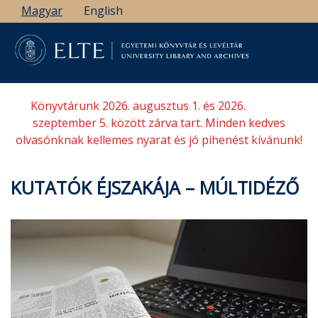
Ugrás
Magyar
English
a
tartalomra
Könyvtárunk 2026. augusztus 1. és 2026.
szeptember 5. között zárva tart. Minden kedves
olvasónknak kellemes nyarat és jó pihenést kívánunk!
KUTATÓK ÉJSZAKÁJA – MÚLTIDÉZŐ