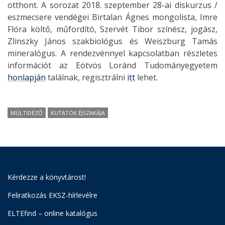
otthont. A sorozat 2018. szeptember 28-ai diskurzus /
eszmecsere vendégei Birtalan Ágnes mongolista, Imre
Flóra költő, műfordító, Szervét Tibor színész, jogász,
Zlinszky János szakbiológus és Weiszburg Tamás
mineralógus. A rendezvénnyel kapcsolatban részletes
információt az Eötvös Loránd Tudományegyetem
honlapján
találnak, regisztrálni
itt
lehet.
MÚLTIDÉZŐ
KUTATÓK ÉJSZAKÁJA
Kérdezze a könyvtárost!
Feliratkozás EKSZ-hírlevélre
ELTEfind – online katalógus