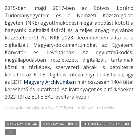
2015-ben, majd 2017-ben az Eötvös Loránd
Tudományegyetem és a Nemzeti Közszolgálati
Egyetem (NKE) együttműködési megállapodást kötött a
hagyaték digitalizálásáról és a teljes anyag nyilvános
közzétételéről. Az NKE 2023. decemberben adta át a
digitalizált Magyary-dokumentumokat az Egyetemi
Könyvtár és Levéltárnak. Az együttműködési
megállapodásban részletezett digitalizált tartalmak
közül a térképek, szervezeti ábrák is betöltésre
kerültek az ELTE Digitális Intézményi Tudástárba, így
az EDIT
Magyary Archívumban
már összesen 1404 tétel
kereshető és kutatható. Az iratanyagot és a térképeket
2022-től az ELTE EKL levéltára kezeli.
Illusztráció szerzője, forrása:
ELTE Egyetemi Könyvtár és Levéltár
MAGYARY ZOLTÁN
MAGYARY ARCHÍVUM
INTÉZMÉNYI REPOZITÓRIUM
EDIT