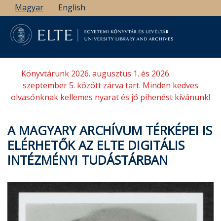
Ugrás
Magyar
English
a
tartalomra
Könyvtárunk 2026. augusztus 1. és 2026.
szeptember 5. között zárva tart. Minden kedves
olvasónknak kellemes nyarat és jó pihenést kívánunk!
A MAGYARY ARCHÍVUM TÉRKÉPEI IS
ELÉRHETŐK AZ ELTE DIGITÁLIS
INTÉZMÉNYI TUDÁSTÁRBAN