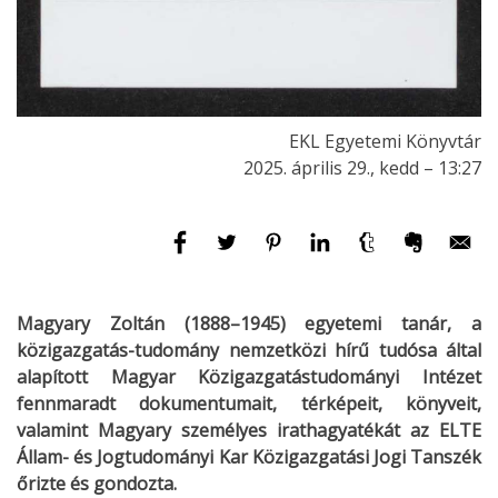
EKL Egyetemi Könyvtár
2025. április 29., kedd – 13:27
Magyary Zoltán (1888–1945) egyetemi tanár, a
közigazgatás-tudomány nemzetközi hírű tudósa által
alapított Magyar Közigazgatástudományi Intézet
fennmaradt dokumentumait, térképeit, könyveit,
valamint Magyary személyes irathagyatékát az ELTE
Állam- és Jogtudományi Kar Közigazgatási Jogi Tanszék
őrizte és gondozta.