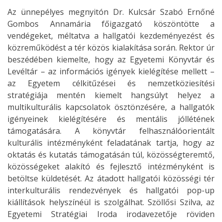
Az ünnepélyes megnyitón Dr. Kulcsár Szabó Ernőné
Gombos Annamária főigazgató köszöntötte a
vendégeket, méltatva a hallgatói kezdeményezést és
közreműködést a tér közös kialakítása során. Rektor úr
beszédében kiemelte, hogy az Egyetemi Könyvtár és
Levéltár – az információs igények kielégítése mellett –
az Egyetem célkitűzései és nemzetköziesítési
stratégiája mentén kiemelt hangsúlyt helyez a
multikulturális kapcsolatok ösztönzésére, a hallgatók
igényeinek kielégítésére és mentális jóllétének
támogatására. A könyvtár felhasználóorientált
kulturális intézményként feladatának tartja, hogy az
oktatás és kutatás támogatásán túl, közösségteremtő,
közösségeket alakító és fejlesztő intézményként is
betöltse küldetését. Az átadott hallgatói közösségi tér
interkulturális rendezvények és hallgatói pop-up
kiállítások helyszínéül is szolgálhat. Szöllősi Szilva, az
Egyetemi Stratégiai Iroda irodavezetője röviden