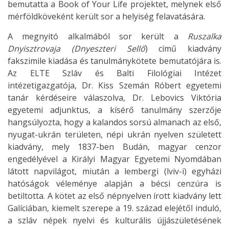
bemutatta a Book of Your Life projektet, melynek első
mérföldköveként került sor a helyiség felavatására.
A megnyitó alkalmából sor került a
Ruszalka
Dnyisztrovaja (Dnyeszteri Sellő
) című kiadvány
fakszimile kiadása és tanulmánykötete bemutatójára is.
Az ELTE Szláv és Balti Filológiai Intézet
intézetigazgatója, Dr. Kiss Szemán Róbert egyetemi
tanár kérdéseire válaszolva, Dr. Lebovics Viktória
egyetemi adjunktus, a kísérő tanulmány szerzője
hangsúlyozta, hogy a kalandos sorsú almanach az első,
nyugat-ukrán területen, népi ukrán nyelven született
kiadvány, mely 1837-ben Budán, magyar cenzor
engedélyével a Királyi Magyar Egyetemi Nyomdában
látott napvilágot, miután a lembergi (lviv-i) egyházi
hatóságok véleménye alapján a bécsi cenzúra is
betiltotta. A kötet az első népnyelven írott kiadvány lett
Galíciában, kiemelt szerepe a 19. század elejétől induló,
a szláv népek nyelvi és kulturális újjászületésének