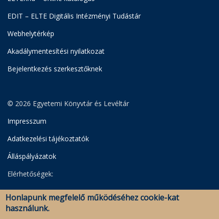
EDIT – ELTE Digitális Intézményi Tudástár
Webhelytérkép
Akadálymentesítési nyilatkozat
Bejelentkezés szerkesztőknek
© 2026 Egyetemi Könyvtár és Levéltár
Impresszum
Adatkezelési tájékoztatók
Álláspályázatok
Elérhetőségek:
Egyetemi Könyvtár
Honlapunk megfelelő működéséhez cookie-kat
Levéltár
használunk.
Savaria Könyvtár és Levéltár (Szombathely)