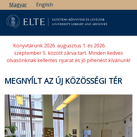
Ugrás
Magyar
English
a
tartalomra
Könyvtárunk 2026. augusztus 1. és 2026.
szeptember 5. között zárva tart. Minden kedves
olvasónknak kellemes nyarat és jó pihenést kívánunk!
MEGNYÍLT AZ ÚJ KÖZÖSSÉGI TÉR