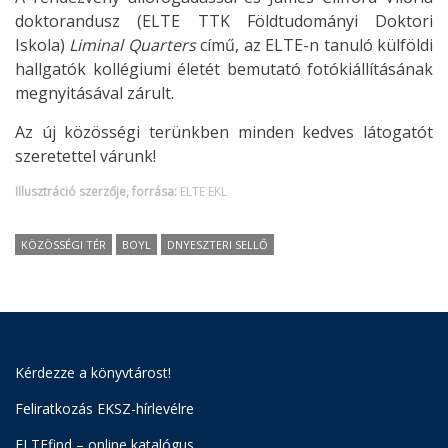
doktorandusz (ELTE TTK Földtudományi Doktori
Iskola)
Liminal Quarters
című, az ELTE-n tanuló külföldi
hallgatók kollégiumi életét bemutató fotókiállításának
megnyitásával zárult.
Az új közösségi terünkben minden kedves látogatót
szeretettel várunk!
Illusztráció szerzője, forrása:
ELTE EKL
KÖZÖSSÉGI TÉR
BOYL
DNYESZTERI SELLŐ
Kérdezze a könyvtárost!
Feliratkozás EKSZ-hírlevélre
ELTEfind – online katalógus