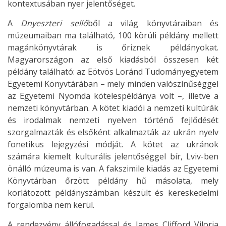
kontextusában nyer jelentőséget.
A
Dnyeszteri sellő
ből a világ könyvtáraiban és
múzeumaiban ma található, 100 körüli példány mellett
magánkönyvtárak is őriznek példányokat.
Magyarországon az első kiadásból összesen két
példány található: az Eötvös Loránd Tudományegyetem
Egyetemi Könyvtárában – mely minden valószínűséggel
az Egyetemi Nyomda kötelespéldánya volt –, illetve a
nemzeti könyvtárban. A kötet kiadói a nemzeti kultúrák
és irodalmak nemzeti nyelven történő fejlődését
szorgalmazták és elsőként alkalmazták az ukrán nyelv
fonetikus lejegyzési módját. A kötet az ukránok
számára kiemelt kulturális jelentőséggel bír, Lviv-ben
önálló múzeuma is van. A fakszimile kiadás az Egyetemi
Könyvtárban őrzött példány hű másolata, mely
korlátozott példányszámban készült és kereskedelmi
forgalomba nem kerül.
A rendezvény állófogadással és James Clifford Viloria