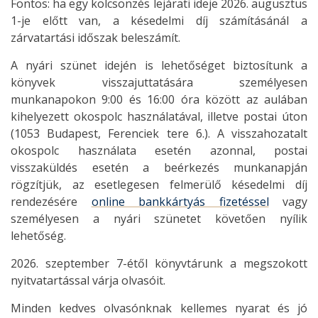
Fontos: ha egy kölcsönzés lejárati ideje 2026. augusztus
1-je előtt van, a késedelmi díj számításánál a
zárvatartási időszak beleszámít.
A nyári szünet idején is lehetőséget biztosítunk a
könyvek visszajuttatására személyesen
munkanapokon 9:00 és 16:00 óra között az aulában
kihelyezett okospolc használatával, illetve postai úton
(1053 Budapest, Ferenciek tere 6.). A visszahozatalt
okospolc használata esetén azonnal, postai
visszaküldés esetén a beérkezés munkanapján
rögzítjük, az esetlegesen felmerülő késedelmi díj
rendezésére
online bankkártyás fizetéssel
vagy
személyesen a nyári szünetet követően nyílik
lehetőség.
2026. szeptember 7-étől könyvtárunk a megszokott
nyitvatartással várja olvasóit.
Minden kedves olvasónknak kellemes nyarat és jó