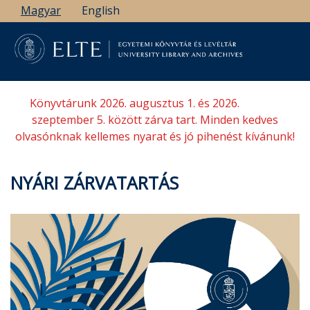
Ugrás
Magyar
English
a
tartalomra
Könyvtárunk 2026. augusztus 1. és 2026.
szeptember 5. között zárva tart. Minden kedves
olvasónknak kellemes nyarat és jó pihenést kívánunk!
NYÁRI ZÁRVATARTÁS