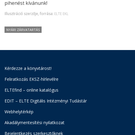
pihenést kívánunk!
Illusztráció szerzője, forrása:
ELTE EKL
NYÁRI ZÁRVATARTÁS
Kérdezze a könyvtárost!
Feliratkozás EKSZ-hírlevélre
ELTEfind – online katalógus
EDIT – ELTE Digitális Intézményi Tudástár
Webhelytérkép
Akadálymentesítési nyilatkozat
Bejelentkezés szerkesztőknek