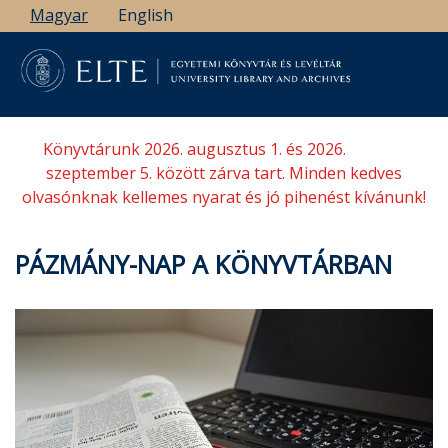
Ugrás
Magyar
English
a
tartalomra
Könyvtárunk 2026. augusztus 1. és 2026.
szeptember 5. között zárva tart. Minden kedves
olvasónknak kellemes nyarat és jó pihenést kívánunk!
PÁZMÁNY-NAP A KÖNYVTÁRBAN