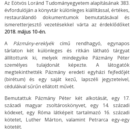
Az Eötvös Loránd Tudományegyetem alapításának 383.
évfordulóján a könyvtár különleges kiállítással, értékes,
restaurálandó dokumentumok bemutatásával és
ismeretterjesztő vezetésekkel várta az érdeklődőket
2018. május 10-én.
A
Pázmány-ereklyék
című rendhagyó, egynapos
tárlaton két különleges és ritkán látható tárgyat
állítottunk ki, melyek mindegyike Pázmány Péter
személyes tulajdonát képezte. A látogatók
megtekinthették Pázmány eredeti egyházi fejfedőjét
(birétum) és egy saját kezű, lapszéli jegyzeteivel,
céduláival sűrűn ellátott művét.
Bemutattuk Pázmány Péter két alkotását, egy 17.
századi magyar zsoltároskönyvet, egy 14. századi
kódexet, egy Róma látképeit tartalmazó 16. századi
kötetet, Luther Márton, valamint Petrarca egy-egy
kötetét.