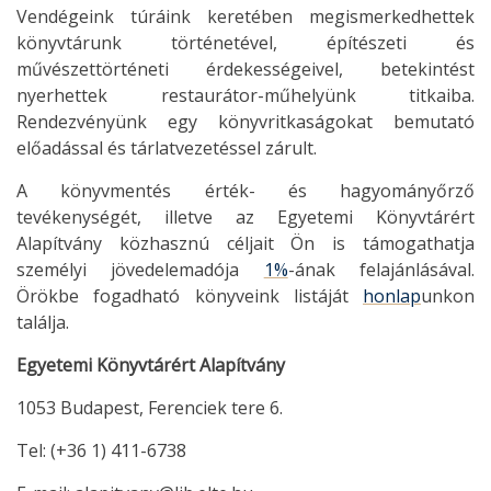
Vendégeink túráink keretében megismerkedhettek
könyvtárunk történetével, építészeti és
művészettörténeti érdekességeivel, betekintést
nyerhettek restaurátor-műhelyünk titkaiba.
Rendezvényünk egy könyvritkaságokat bemutató
előadással és tárlatvezetéssel zárult.
A könyvmentés érték- és hagyományőrző
tevékenységét, illetve az Egyetemi Könyvtárért
Alapítvány közhasznú céljait Ön is támogathatja
személyi jövedelemadója
1%
-ának felajánlásával.
Örökbe fogadható könyveink listáját
honlap
unkon
találja.
Egyetemi Könyvtárért Alapítvány
1053 Budapest, Ferenciek tere 6.
Tel: (+36 1) 411-6738