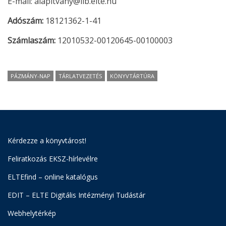
E-mail: alapitvany@lib.elte.hu
Adószám:
18121362-1-41
Számlaszám:
12010532-00120645-00100003
PÁZMÁNY-NAP
TÁRLATVEZETÉS
KÖNYVTÁRTÚRA
Kérdezze a könyvtárost!
Feliratkozás EKSZ-hírlevélre
ELTEfind – online katalógus
EDIT – ELTE Digitális Intézményi Tudástár
Webhelytérkép