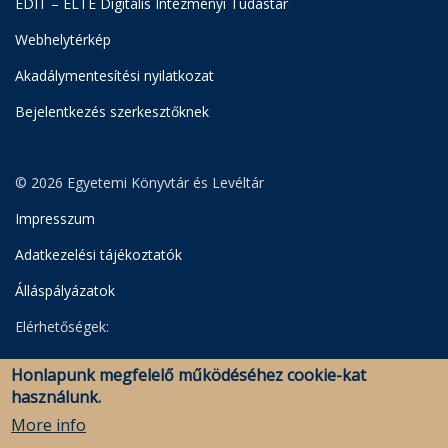
EDIT – ELTE Digitális Intézményi Tudástár
Webhelytérkép
Akadálymentesítési nyilatkozat
Bejelentkezés szerkesztőknek
© 2026 Egyetemi Könyvtár és Levéltár
Impresszum
Adatkezelési tájékoztatók
Álláspályázatok
Elérhetőségek:
Egyetemi Könyvtár
Honlapunk megfelelő működéséhez cookie-kat
Levéltár
használunk.
Savaria Könyvtár és Levéltár (Szombathely)
More info