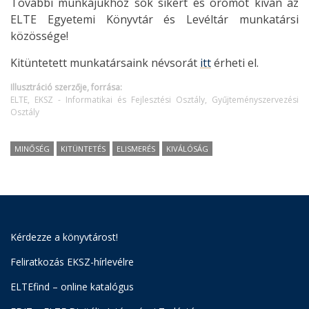
További munkájukhoz sok sikert és örömöt kíván az
ELTE Egyetemi Könyvtár és Levéltár munkatársi
közössége!
Kitüntetett munkatársaink névsorát
itt
érheti el.
Illusztráció szerzője, forrása:
ELTE, EKSZ - Informatikai és Fejlesztési Osztály, Gyűjteményszervezési
Osztály
MINŐSÉG
KITÜNTETÉS
ELISMERÉS
KIVÁLÓSÁG
Kérdezze a könyvtárost!
Feliratkozás EKSZ-hírlevélre
ELTEfind – online katalógus