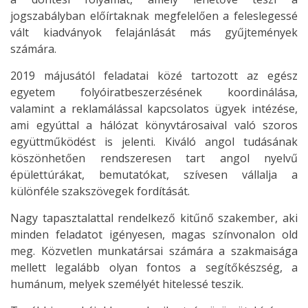
jogszabályban előírtaknak megfelelően a feleslegessé
vált kiadványok felajánlását más gyűjtemények
számára.
2019 májusától feladatai közé tartozott az egész
egyetem folyóiratbeszerzésének koordinálása,
valamint a reklamálással kapcsolatos ügyek intézése,
ami egyúttal a hálózat könyvtárosaival való szoros
együttműködést is jelenti. Kiváló angol tudásának
köszönhetően rendszeresen tart angol nyelvű
épülettúrákat, bemutatókat, szívesen vállalja a
különféle szakszövegek fordítását.
Nagy tapasztalattal rendelkező kitűnő szakember, aki
minden feladatot igényesen, magas színvonalon old
meg. Közvetlen munkatársai számára a szakmaisága
mellett legalább olyan fontos a segítőkészség, a
humánum, melyek személyét hitelessé teszik.