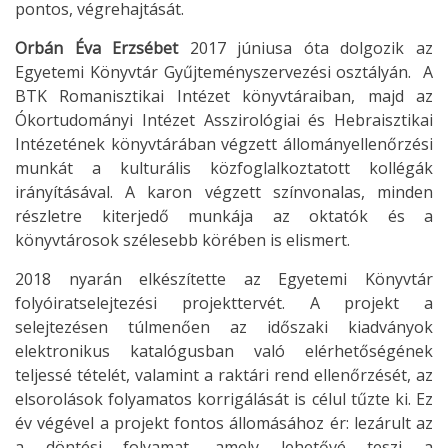
pontos, végrehajtását.
Orbán Éva Erzsébet
2017 júniusa óta dolgozik az
Egyetemi Könyvtár Gyűjteményszervezési osztályán. A
BTK Romanisztikai Intézet könyvtáraiban, majd az
Ókortudományi Intézet Asszirológiai és Hebraisztikai
Intézetének könyvtárában végzett állományellenőrzési
munkát a kulturális közfoglalkoztatott kollégák
irányításával. A karon végzett színvonalas, minden
részletre kiterjedő munkája az oktatók és a
könyvtárosok szélesebb körében is elismert.
2018 nyarán elkészítette az Egyetemi Könyvtár
folyóiratselejtezési projekttervét. A projekt a
selejtezésen túlmenően az időszaki kiadványok
elektronikus katalógusban való elérhetőségének
teljessé tételét, valamint a raktári rend ellenőrzését, az
elsorolások folyamatos korrigálását is célul tűzte ki. Ez
év végével a projekt fontos állomásához ér: lezárult az
a döntési folyamat, amely lehetővé teszi a