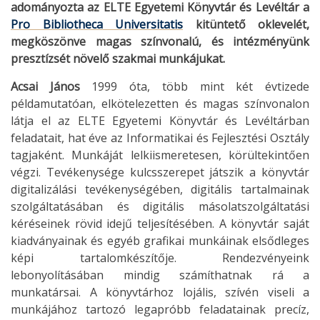
adományozta az ELTE Egyetemi Könyvtár és Levéltár a
Pro Bibliotheca Universitatis
kitüntető oklevelét,
megköszönve magas színvonalú, és intézményünk
presztízsét növelő szakmai munkájukat.
Acsai János
1999 óta, több mint két évtizede
példamutatóan, elkötelezetten és magas színvonalon
látja el az ELTE Egyetemi Könyvtár és Levéltárban
feladatait, hat éve az Informatikai és Fejlesztési Osztály
tagjaként. Munkáját lelkiismeretesen, körültekintően
végzi. Tevékenysége kulcsszerepet játszik a könyvtár
digitalizálási tevékenységében, digitális tartalmainak
szolgáltatásában és digitális másolatszolgáltatási
kéréseinek rövid idejű teljesítésében. A könyvtár saját
kiadványainak és egyéb grafikai munkáinak elsődleges
képi tartalomkészítője. Rendezvényeink
lebonyolításában mindig számíthatnak rá a
munkatársai. A könyvtárhoz lojális, szívén viseli a
munkájához tartozó legapróbb feladatainak precíz,