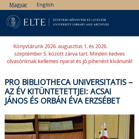
Ugrás
Magyar
English
a
tartalomra
Könyvtárunk 2026. augusztus 1. és 2026.
szeptember 5. között zárva tart. Minden kedves
olvasónknak kellemes nyarat és jó pihenést kívánunk!
PRO BIBLIOTHECA UNIVERSITATIS –
AZ ÉV KITÜNTETETTJEI: ACSAI
JÁNOS ÉS ORBÁN ÉVA ERZSÉBET