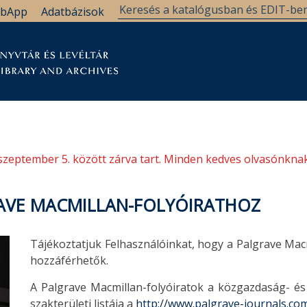
bApp
Adatbázisok
tár
Kutatástámogatás
Levéltár
Támogatás
szeptember 5. között zárva tart. Minden kedves olvasónknak
AVE MACMILLAN-FOLYÓIRATHOZ
Tájékoztatjuk Felhasználóinkat, hogy a Palgrave Mac
hozzáférhetők.
A Palgrave Macmillan-folyóiratok a közgazdaság- és
szakterületi listája a
http://www.palgrave-journals.com