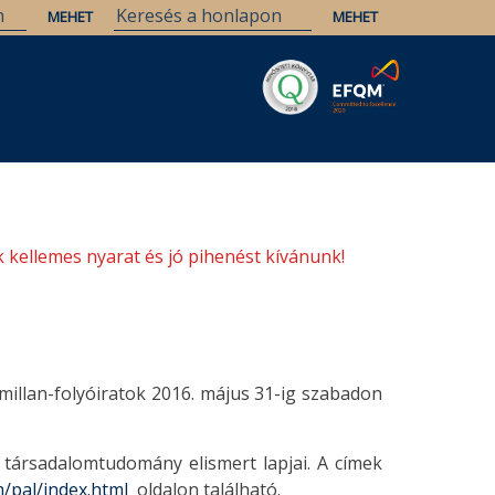
Savaria
Örökség
ELTE Könyvtárak
 kellemes nyarat és jó pihenést kívánunk!
millan-folyóiratok 2016. május 31-ig szabadon
 társadalomtudomány elismert lapjai. A címek
/pal/index.html
oldalon található.