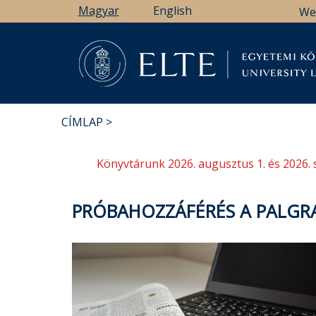
Ugrás
Magyar
English
We
a
tartalomra
Könyv
CÍMLAP
MORZSA
Könyvtárunk 2026. augusztus 1. és 2026. 
PRÓBAHOZZÁFÉRÉS A PALGR