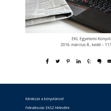
EKL Egyetemi Könyvt
2016. március 8., kedd – 11:
Kérdezze a könyvtárost!
Feliratkozás EKSZ-hírlevélre