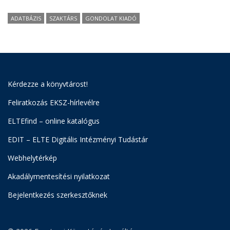
ADATBÁZIS
SZAKTÁRS
GONDOLAT KIADÓ
Kérdezze a könyvtárost!
Feliratkozás EKSZ-hírlevélre
ELTEfind – online katalógus
EDIT – ELTE Digitális Intézményi Tudástár
Webhelytérkép
Akadálymentesítési nyilatkozat
Bejelentkezés szerkesztőknek