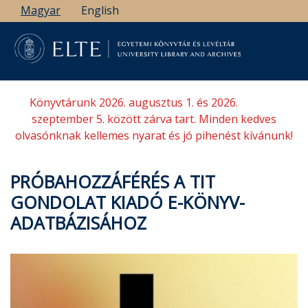
Ugrás
Magyar
English
a
tartalomra
Könyvtárunk 2026. augusztus 1. és 2026.
szeptember 5. között zárva tart. Minden kedves
olvasónknak kellemes nyarat és jó pihenést kívánunk!
PRÓBAHOZZÁFÉRÉS A TIT
GONDOLAT KIADÓ E-KÖNYV-
ADATBÁZISÁHOZ