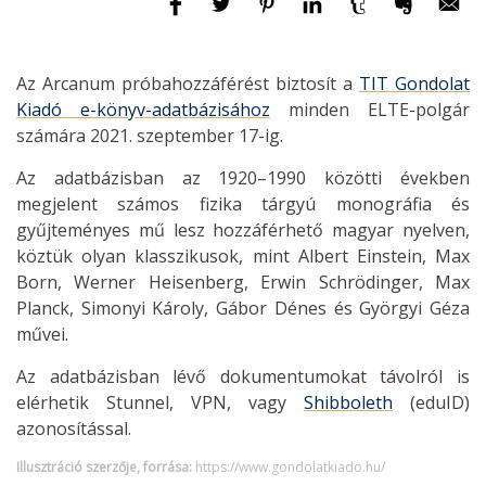
Az Arcanum próbahozzáférést biztosít a
TIT Gondolat
Kiadó e-könyv-adatbázisához
minden ELTE-polgár
számára 2021. szeptember 17-ig.
Az adatbázisban az 1920–1990 közötti években
megjelent számos fizika tárgyú monográfia és
gyűjteményes mű lesz hozzáférhető magyar nyelven,
köztük olyan klasszikusok, mint Albert Einstein, Max
Born, Werner Heisenberg, Erwin Schrödinger, Max
Planck, Simonyi Károly, Gábor Dénes és Györgyi Géza
művei.
Az adatbázisban lévő dokumentumokat távolról is
elérhetik Stunnel, VPN, vagy
Shibboleth
(eduID)
azonosítással.
Illusztráció szerzője, forrása:
https://www.gondolatkiado.hu/