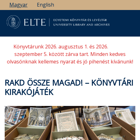
Ugrás
Magyar
English
a
tartalomra
Könyvtárunk 2026. augusztus 1. és 2026.
szeptember 5. között zárva tart. Minden kedves
olvasónknak kellemes nyarat és jó pihenést kívánunk!
RAKD ÖSSZE MAGAD! – KÖNYVTÁRI
KIRAKÓJÁTÉK