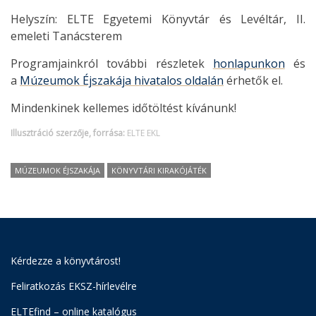
Helyszín: ELTE Egyetemi Könyvtár és Levéltár, II.
emeleti Tanácsterem
Programjainkról további részletek
honlapunkon
és
a
Múzeumok Éjszakája hivatalos oldalán
érhetők el.
Mindenkinek kellemes időtöltést kívánunk!
Illusztráció szerzője, forrása:
ELTE EKL
MÚZEUMOK ÉJSZAKÁJA
KÖNYVTÁRI KIRAKÓJÁTÉK
Kérdezze a könyvtárost!
Feliratkozás EKSZ-hírlevélre
ELTEfind – online katalógus