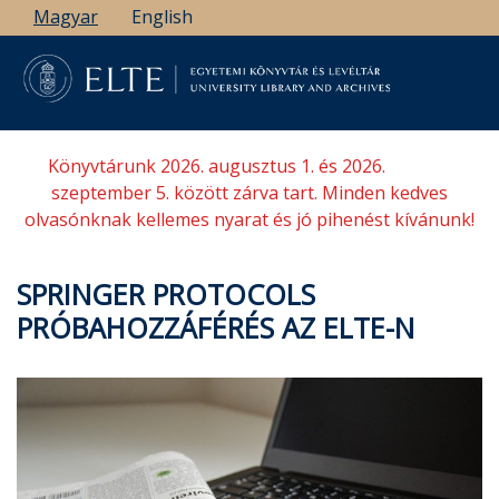
Ugrás
Magyar
English
a
tartalomra
Könyvtárunk 2026. augusztus 1. és 2026.
szeptember 5. között zárva tart. Minden kedves
olvasónknak kellemes nyarat és jó pihenést kívánunk!
SPRINGER PROTOCOLS
PRÓBAHOZZÁFÉRÉS AZ ELTE-N