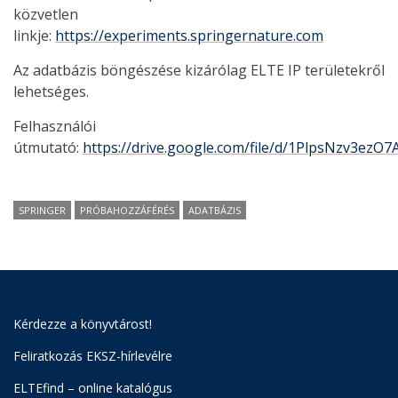
közvetlen
linkje:
https://experiments.springernature.com
Az adatbázis böngészése kizárólag ELTE IP területekről
lehetséges.
Felhasználói
útmutató:
https://drive.google.com/file/d/1PlpsNzv3ezO
SPRINGER
PRÓBAHOZZÁFÉRÉS
ADATBÁZIS
Kérdezze a könyvtárost!
Feliratkozás EKSZ-hírlevélre
ELTEfind – online katalógus