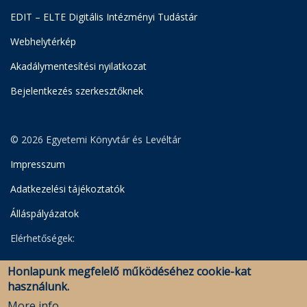
EDIT – ELTE Digitális Intézményi Tudástár
Webhelytérkép
Akadálymentesítési nyilatkozat
Bejelentkezés szerkesztőknek
© 2026 Egyetemi Könyvtár és Levéltár
Impresszum
Adatkezelési tájékoztatók
Álláspályázatok
Elérhetőségek:
Egyetemi Könyvtár
Honlapunk megfelelő működéséhez cookie-kat
Levéltár
használunk.
Savaria Könyvtár és Levéltár (Szombathely)
More info