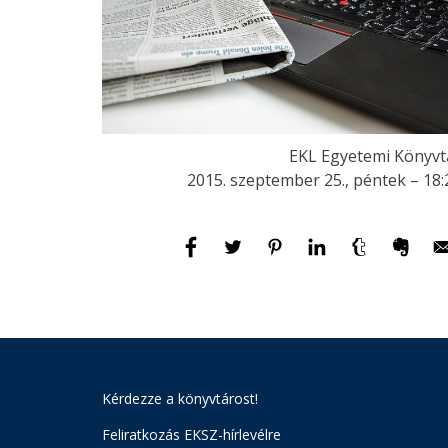
EKL Egyetemi Könyvt
2015. szeptember 25., péntek – 18:
Kérdezze a könyvtárost!
Feliratkozás EKSZ-hírlevélre