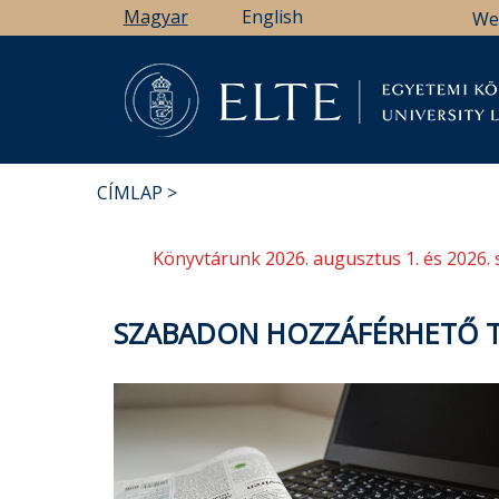
Ugrás
Magyar
English
We
a
tartalomra
Könyv
CÍMLAP
MORZSA
Könyvtárunk 2026. augusztus 1. és 2026. 
SZABADON HOZZÁFÉRHETŐ T