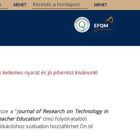
Savaria
Örökség
ELTE Könyvtárak
 kellemes nyarat és jó pihenést kívánunk!
ssze a “
J
ournal of
Research on Technology in
Teacher Education
” című folyóirataiból.
likációihoz szabadon hozzáférhet Ön is!