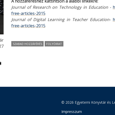
A hozzáféréshez kattintson a alábbi linkekre
:
Journal of
Research on Technology in Education -
h
free-articles-2015
Journal of Digital Learning in Teacher Education-
h
free-articles-2015
ár
SZABAD HOZZÁFÉRÉS
FOLYÓIRAT
27
© 2026 Egyetemi Könyvtár és Le
Impresszum