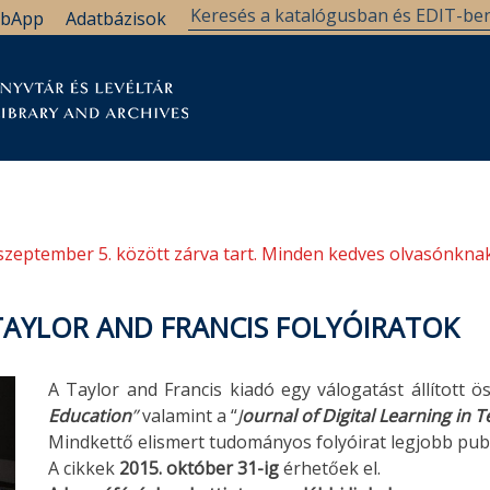
bApp
Adatbázisok
tár
Kutatástámogatás
Levéltár
Támogatás
szeptember 5. között zárva tart. Minden kedves olvasónknak
AYLOR AND FRANCIS FOLYÓIRATOK
A Taylor and Francis kiadó egy válogatást állított ö
Education
”
valamint a “
J
ournal of Digital Learning in 
Mindkettő elismert tudományos folyóirat legjobb pub
A cikkek
2015. október 31-ig
érhetőek el.