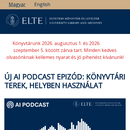
Ugrás
Magyar
English
a
tartalomra
Könyvtárunk 2026. augusztus 1. és 2026.
szeptember 5. között zárva tart. Minden kedves
olvasónknak kellemes nyarat és jó pihenést kívánunk!
ÚJ AI PODCAST EPIZÓD: KÖNYVTÁRI
TEREK, HELYBEN HASZNÁLAT