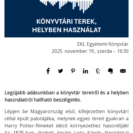
EKL Egyetemi Könyvtár
2025. november 19., szerda – 16:30
Legújabb adásunkban a könyvtár tereiről és a helyben
használatról hallható beszélgetés.
Lépjen be Magyarország első, kifejezetten könyvtári
céllal épült palotájába, melynek egyes tereit gyakran a
Harry Potter-filmeket idéző környezethez hasonlítják!
Az 1876-ban átadott épület Lotz Károly freskókkal