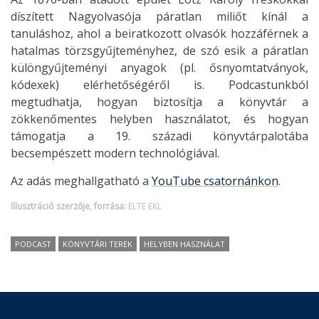
díszített Nagyolvasója páratlan miliőt kínál a
tanuláshoz, ahol a beiratkozott olvasók hozzáférnek a
hatalmas törzsgyűjteményhez, de szó esik a páratlan
különgyűjteményi anyagok (pl. ősnyomtatványok,
kódexek) elérhetőségéről is. Podcastunkból
megtudhatja, hogyan biztosítja a könyvtár a
zökkenőmentes helyben használatot, és hogyan
támogatja a 19. századi könyvtárpalotába
becsempészett modern technológiával.
Az adás meghallgatható a
YouTube csatornánkon
.
Illusztráció szerzője, forrása:
ELTE EKL
PODCAST
KÖNYVTÁRI TEREK
HELYBEN HASZNÁLAT