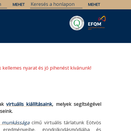
Savaria
Örökség
ELTE Könyvtárak
 kellemes nyarat és jó pihenést kívánunk!
tak
virtuális kiállításaink
, melyek segítségével
seink.
s munkássága
című virtuális tárlatunk Eötvös
 eredményeibe, gondolkodásmódjába és