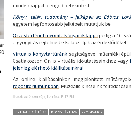
mindennapjaiba enged betekintést.
Könyv, talár, tudomány – Jelképek az Eötvös Lo
egyetem legfontosabb jelképeit mutatjuk be.
Orvostörténeti nyomtatványaink lapjai
pedig a 16. sz
a gyógyítás rejtelmeibe kalauzolják az érdeklődőket.
ár
20
Virtuális könyvtártúránk
segítségével műemléki épüle
Csatlakozzon Ön is virtuális időutazásainkhoz vagy
jelenleg elérhető kiállításainkra
!
Az online kiállításainkon megjelenített műtárgya
repozitóriumunkban
. Muzeális kincseink felfedezésé
Illusztráció szerzője, forrása:
ELTE EKL
VIRTUÁLIS KIÁLLÍTÁS
KÖNYVTÁRTÚRA
PROGRAMOK