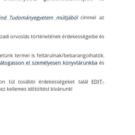
ránd Tudományegyetem múltjából
címmel az
ázadi orvoslás történetének érdekességeibe és
tünk termei is feltárulnak/bebarangolhatók.
látogasson el személyesen könyvtárunkba
és
kon túl további érdekességeket talál
EDIT-
hez kellemes időtöltést kívánunk!