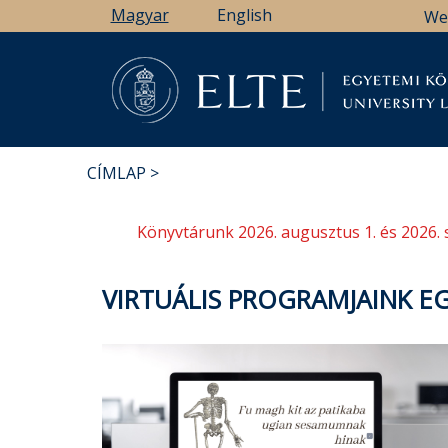
Ugrás
Magyar
English
We
a
tartalomra
Könyv
CÍMLAP
MORZSA
Könyvtárunk 2026. augusztus 1. és 2026. 
VIRTUÁLIS PROGRAMJAINK E