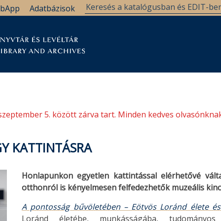
bApp
Adatbázisok
tár
Kutatástámogatás
Levéltár
Támogatás
szeptember 5. között zárva tart. Minden kedves olvasónknak
GY KATTINTÁSRA
Honlapunkon egyetlen kattintással elérhetővé vál
otthonról is kényelmesen felfedezhetők muzeális kinc
A pontosság bűvöletében – Eötvös Loránd élete é
Loránd életébe, munkásságába, tudományos