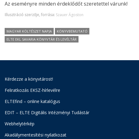
Az eseményre minden érdeklődőt szeretettel várunk!
Illusztráció szerzője, forrása:
Szauer Ágoston
MAGYAR KÖLTÉSZET NAPJA
KÖNYVBEMUTATÓ
ELTE EKL SAVARIA KÖNYVTÁR ÉS LEVÉLTÁR
Kérdezze a könyvtárost!
Feliratkozás EKSZ-hírlevélre
ELTEfind – online katalógus
EDIT – ELTE Digitális Intézményi Tudástár
Webhelytérkép
Akadálymentesítési nyilatkozat