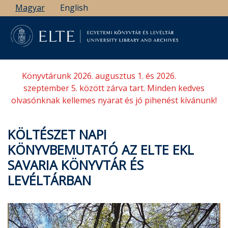
Ugrás
Magyar
English
a
tartalomra
Könyvtárunk 2026. augusztus 1. és 2026.
szeptember 5. között zárva tart. Minden kedves
olvasónknak kellemes nyarat és jó pihenést kívánunk!
KÖLTÉSZET NAPI
KÖNYVBEMUTATÓ AZ ELTE EKL
SAVARIA KÖNYVTÁR ÉS
LEVÉLTÁRBAN