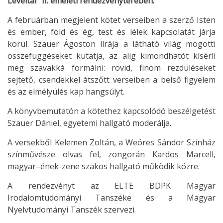
Levéltár II. emeleti rendezvényterében.
A februárban megjelent kötet verseiben a szerző Isten
és ember, föld és ég, test és lélek kapcsolatát járja
körül. Szauer Ágoston lírája a látható világ mögötti
összefüggéseket kutatja, az alig kimondhatót kísérli
meg szavakká formálni: rövid, finom rezdüléseket
sejtető, csendekkel átszőtt verseiben a belső figyelem
és az elmélyülés kap hangsúlyt.
A könyvbemutatón a kötethez kapcsolódó beszélgetést
Szauer Dániel, egyetemi hallgató moderálja.
A versekből Kelemen Zoltán, a Weöres Sándor Színház
színművésze olvas fel, zongorán Kardos Marcell,
magyar–ének-zene szakos hallgató működik közre.
A rendezvényt az ELTE BDPK Magyar
Irodalomtudományi Tanszéke és a Magyar
Nyelvtudományi Tanszék szervezi.