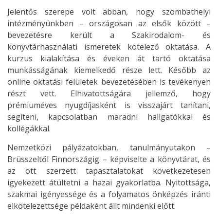
Jelentős szerepe volt abban, hogy szombathelyi
intézményünkben – országosan az elsők között –
bevezetésre került a Szakirodalom- és
könyvtárhasználati ismeretek kötelező oktatása. A
kurzus kialakítása és éveken át tartó oktatása
munkásságának kiemelkedő része lett. Később az
online oktatási felületek bevezetésében is tevékenyen
részt vett. Elhivatottságára jellemző, hogy
prémiuméves nyugdíjasként is visszajárt tanítani,
segíteni, kapcsolatban maradni hallgatókkal és
kollégákkal.
Nemzetközi pályázatokban, tanulmányutakon –
Brüsszeltől Finnországig – képviselte a könyvtárat, és
az ott szerzett tapasztalatokat következetesen
igyekezett átültetni a hazai gyakorlatba. Nyitottsága,
szakmai igényessége és a folyamatos önképzés iránti
elkötelezettsége példaként állt mindenki előtt.