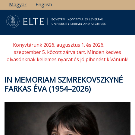
Ugrás
Magyar
English
a
tartalomra
Könyvtárunk 2026. augusztus 1. és 2026.
szeptember 5. között zárva tart. Minden kedves
olvasónknak kellemes nyarat és jó pihenést kívánunk!
IN MEMORIAM SZMREKOVSZKYNÉ
FARKAS ÉVA (1954–2026)