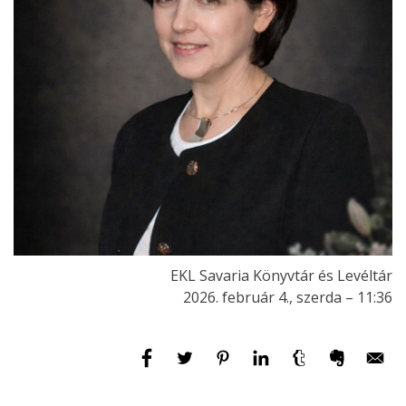
EKL Savaria Könyvtár és Levéltár
2026. február 4., szerda – 11:36