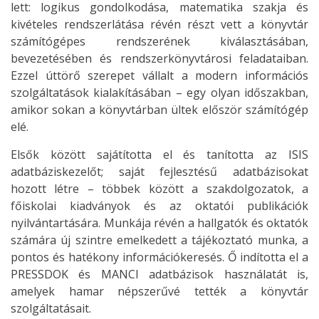
lett: logikus gondolkodása, matematika szakja és
kivételes rendszerlátása révén részt vett a könyvtár
számítógépes rendszerének kiválasztásában,
bevezetésében és rendszerkönyvtárosi feladataiban.
Ezzel úttörő szerepet vállalt a modern információs
szolgáltatások kialakításában – egy olyan időszakban,
amikor sokan a könyvtárban ültek először számítógép
elé.
Elsők között sajátította el és tanította az ISIS
adatbáziskezelőt; saját fejlesztésű adatbázisokat
hozott létre – többek között a szakdolgozatok, a
főiskolai kiadványok és az oktatói publikációk
nyilvántartására. Munkája révén a hallgatók és oktatók
számára új szintre emelkedett a tájékoztató munka, a
pontos és hatékony információkeresés. Ő indította el a
PRESSDOK és MANCI adatbázisok használatát is,
amelyek hamar népszerűvé tették a könyvtár
szolgáltatásait.