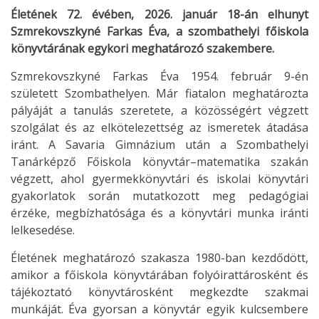
Életének 72. évében, 2026. január 18-án elhunyt
Szmrekovszkyné Farkas Éva, a szombathelyi főiskola
könyvtárának egykori meghatározó szakembere.
Szmrekovszkyné Farkas Éva 1954. február 9-én
született Szombathelyen. Már fiatalon meghatározta
pályáját a tanulás szeretete, a közösségért végzett
szolgálat és az elkötelezettség az ismeretek átadása
iránt. A Savaria Gimnázium után a Szombathelyi
Tanárképző Főiskola könyvtár–matematika szakán
végzett, ahol gyermekkönyvtári és iskolai könyvtári
gyakorlatok során mutatkozott meg pedagógiai
érzéke, megbízhatósága és a könyvtári munka iránti
lelkesedése.
Életének meghatározó szakasza 1980-ban kezdődött,
amikor a főiskola könyvtárában folyóirattárosként és
tájékoztató könyvtárosként megkezdte szakmai
munkáját. Éva gyorsan a könyvtár egyik kulcsembere