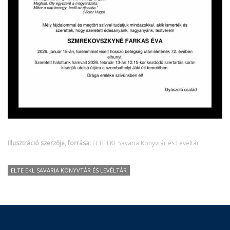
Illusztráció szerzője, forrása:
ELTE EKL Savaria Könyvtár és Levéltár
ELTE EKL SAVARIA KÖNYVTÁR ÉS LEVÉLTÁR