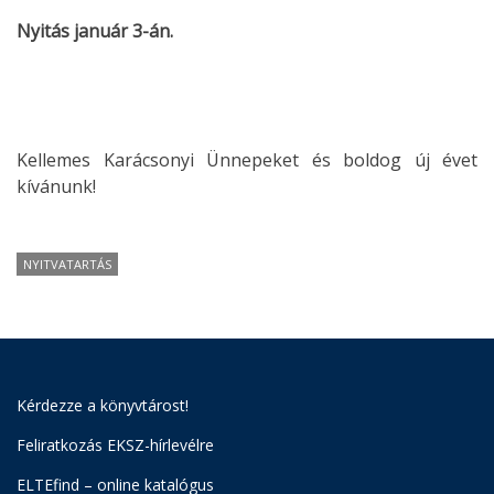
Nyitás január 3-án.
Kellemes Karácsonyi Ünnepeket és boldog új évet
kívánunk!
NYITVATARTÁS
Kérdezze a könyvtárost!
Feliratkozás EKSZ-hírlevélre
ELTEfind – online katalógus