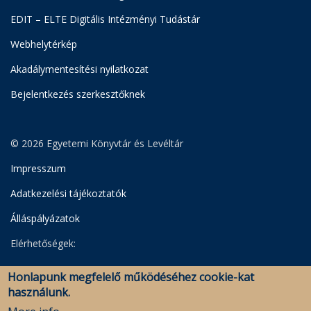
EDIT – ELTE Digitális Intézményi Tudástár
Webhelytérkép
Akadálymentesítési nyilatkozat
Bejelentkezés szerkesztőknek
© 2026 Egyetemi Könyvtár és Levéltár
Impresszum
Adatkezelési tájékoztatók
Álláspályázatok
Elérhetőségek:
Egyetemi Könyvtár
Honlapunk megfelelő működéséhez cookie-kat
Levéltár
használunk.
Savaria Könyvtár és Levéltár (Szombathely)