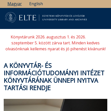
Ugrás
Magyar
English
a
tartalomra
Könyvtárunk 2026. augusztus 1. és 2026.
szeptember 5. között zárva tart. Minden kedves
olvasónknak kellemes nyarat és jó pihenést kívánunk!
A KÖNYVTÁR- ÉS
INFORMÁCIÓTUDOMÁNYI INTÉZET
KÖNYVTÁRÁNAK ÜNNEPI NYITVA
TARTÁSI RENDJE