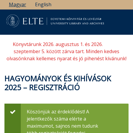
Ugrás
Magyar
English
a
tartalomra
Könyvtárunk 2026. augusztus 1. és 2026.
szeptember 5. között zárva tart. Minden kedves
olvasónknak kellemes nyarat és jó pihenést kívánunk!
HAGYOMÁNYOK ÉS KIHÍVÁSOK
2025 – REGISZTRÁCIÓ
Köszönjük az érdeklődést! A
Állapotüzenet
jelentkezők száma elérte a
maximumot, sajnos nem tudunk