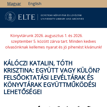
Ugrás
Magyar
English
a
tartalomra
Könyvtárunk 2026. augusztus 1. és 2026.
szeptember 5. között zárva tart. Minden kedves
olvasónknak kellemes nyarat és jó pihenést kívánunk!
KÁLÓCZI KATALIN, TÓTH
KRISZTINA: EGYÜTT VAGY KÜLÖN?
FELSŐOKTATÁSI LEVÉLTÁRAK ÉS
KÖNYVTÁRAK EGYÜTTMŰKÖDÉSI
LEHETŐSÉGEI