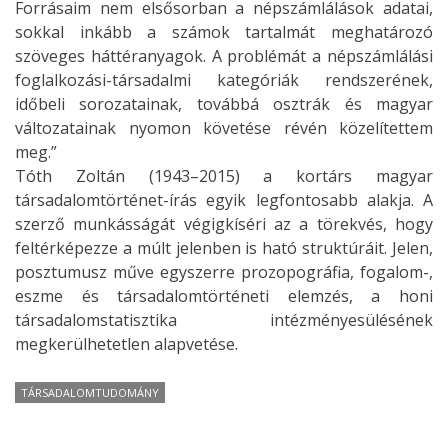
Forrásaim nem elsősorban a népszámlálások adatai,
sokkal inkább a számok tartalmát meghatározó
szöveges háttéranyagok. A problémát a népszámlálási
foglalkozási-társadalmi kategóriák rendszerének,
időbeli sorozatainak, továbbá osztrák és magyar
változatainak nyomon követése révén közelítettem
meg.”
Tóth Zoltán (1943–2015) a kortárs magyar
társadalomtörténet-írás egyik legfontosabb alakja. A
szerző munkásságát végigkíséri az a törekvés, hogy
feltérképezze a múlt jelenben is ható struktúráit. Jelen,
posztumusz műve egyszerre prozopográfia, fogalom-,
eszme és társadalomtörténeti elemzés, a honi
társadalomstatisztika intézményesülésének
megkerülhetetlen alapvetése.
TÁRSADALOMTUDOMÁNY