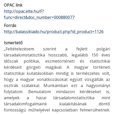
OPAC link
http://opac.elte.hu/F?
func=direct&doc_number=000880077
Forrás
http://balassikiado.hu/product.php?id_product=1126
Ismertető
„Feltételezésem szerint a fejlett polgári
társadalomstatisztika hosszabb, legalább 150 éves
időszak politikai, eszmetörténeti és statisztikai
kérdéseit görgeti magával. A magyar történeti
statisztikai kutatásokban mindig is természetes volt,
hogy a magyar vonatkozásokat együtt vizsgálták az
osztrák szálakkal. Munkámban ezt a hagyományt
folytatom. Bemutatom mindazon kérdéseket is,
amelyek a hazai társadalomstatisztika mint
társadalomfogalmaink kialakításának döntő
fontosságú műhelyével kapcsolatban felmerülhetnek.