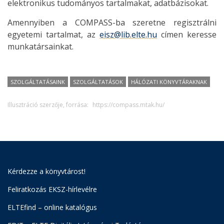
elektronikus tudományos tartalmakat, adatbázisokat.
Amennyiben a COMPASS-ba szeretne regisztrálni
egyetemi tartalmat, az
eisz@lib.elte.hu
címen keresse
munkatársainkat.
SZOLGÁLTATÁSAINK
SZOLGÁLTATÁSOK
HÁLÓZATI KÖNYVTÁRAKNAK
Illusztráció szerzője, forrása:
https://compass.mtak.hu/
Kérdezze a könyvtárost!
Feliratkozás EKSZ-hírlevélre
ELTEfind – online katalógus