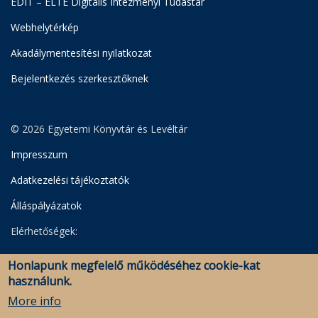
EDIT – ELTE Digitális Intézményi Tudástár
Webhelytérkép
Akadálymentesítési nyilatkozat
Bejelentkezés szerkesztőknek
© 2026 Egyetemi Könyvtár és Levéltár
Impresszum
Adatkezelési tájékoztatók
Álláspályázatok
Elérhetőségek:
Egyetemi Könyvtár
Honlapunk megfelelő működéséhez cookie-kat
Levéltár
használunk.
Savaria Könyvtár és Levéltár (Szombathely)
More info