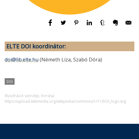
ELTE DOI koordinátor:
doi@lib.elte.hu
(Németh Liza, Szabó Dóra)
DOI
Illusztráció szerzője, forrása:
https://upload.wikimedia.org/wikipedia/commons/1/11/DOI_logo.svg