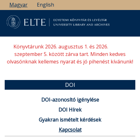
Ugrás
Magyar
English
a
tartalomra
Könyvtárunk 2026. augusztus 1. és 2026.
szeptember 5. között zárva tart. Minden kedves
olvasónknak kellemes nyarat és jó pihenést kívánunk!
DOI
DOI-azonosító igénylése
DOI Hírek
Gyakran ismételt kérdések
Kapcsolat