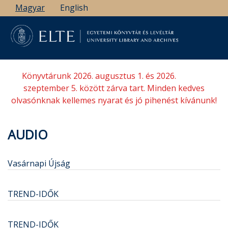
Ugrás
Magyar
English
a
tartalomra
Könyvtárunk 2026. augusztus 1. és 2026.
szeptember 5. között zárva tart. Minden kedves
olvasónknak kellemes nyarat és jó pihenést kívánunk!
AUDIO
Vasárnapi Újság
TREND-IDŐK
TREND-IDŐK