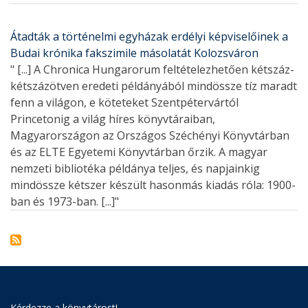
Átadták a történelmi egyházak erdélyi képviselőinek a
Budai krónika fakszimile másolatát Kolozsváron
" [...] A Chronica Hungarorum feltételezhetően kétszáz-
kétszázötven eredeti példányából mindössze tíz maradt
fenn a világon, e köteteket Szentpétervártól
Princetonig a világ híres könyvtáraiban,
Magyarországon az Országos Széchényi Könyvtárban
és az ELTE Egyetemi Könyvtárban őrzik. A magyar
nemzeti bibliotéka példánya teljes, és napjainkig
mindössze kétszer készült hasonmás kiadás róla: 1900-
ban és 1973-ban. [...]"
Kérdezze a könyvtárost!