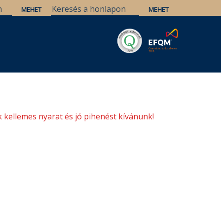
Savaria
Örökség
ELTE Könyvtárak
 kellemes nyarat és jó pihenést kívánunk!