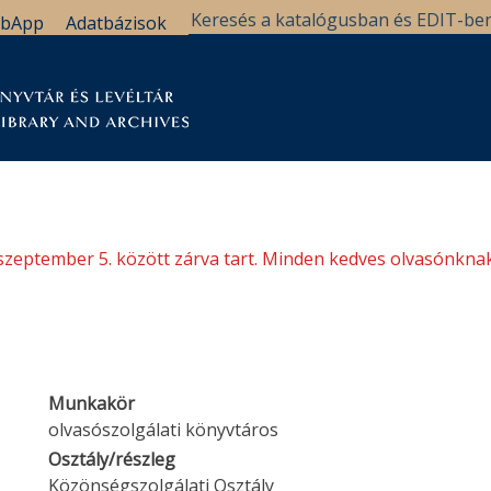
bApp
Adatbázisok
tár
Kutatástámogatás
Levéltár
Támogatás
szeptember 5. között zárva tart. Minden kedves olvasónknak
Munkakör
olvasószolgálati könyvtáros
Osztály/részleg
Közönségszolgálati Osztály