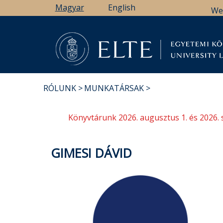
Ugrás
Magyar
English
We
a
tartalomra
Könyv
RÓLUNK
MUNKATÁRSAK
MORZSA
Könyvtárunk 2026. augusztus 1. és 2026. 
GIMESI DÁVID