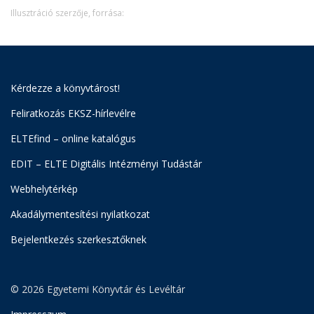
Illusztráció szerzője, forrása:
Kérdezze a könyvtárost!
Feliratkozás EKSZ-hírlevélre
ELTEfind – online katalógus
EDIT – ELTE Digitális Intézményi Tudástár
Webhelytérkép
Akadálymentesítési nyilatkozat
Bejelentkezés szerkesztőknek
© 2026 Egyetemi Könyvtár és Levéltár