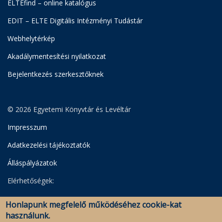
ELTEfind – online katalógus
EDIT – ELTE Digitális Intézményi Tudástár
Webhelytérkép
Akadálymentesítési nyilatkozat
Bejelentkezés szerkesztőknek
© 2026 Egyetemi Könyvtár és Levéltár
Impresszum
Adatkezelési tájékoztatók
Álláspályázatok
Elérhetőségek:
Egyetemi Könyvtár
Honlapunk megfelelő működéséhez cookie-kat
Levéltár
használunk.