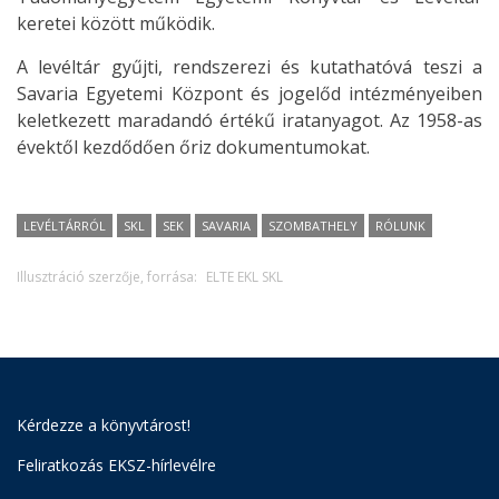
keretei között működik.
A levéltár gyűjti, rendszerezi és kutathatóvá teszi a
Savaria Egyetemi Központ és jogelőd intézményeiben
keletkezett maradandó értékű iratanyagot. Az 1958-as
évektől kezdődően őriz dokumentumokat.
LEVÉLTÁRRÓL
SKL
SEK
SAVARIA
SZOMBATHELY
RÓLUNK
Illusztráció szerzője, forrása:
ELTE EKL SKL
Kérdezze a könyvtárost!
Feliratkozás EKSZ-hírlevélre