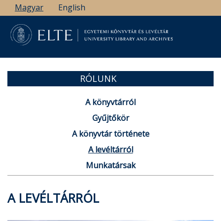
Ugrás
Magyar
English
a
tartalomra
RÓLUNK
A könyvtárról
Gyűjtőkör
A könyvtár története
A levéltárról
Munkatársak
A LEVÉLTÁRRÓL