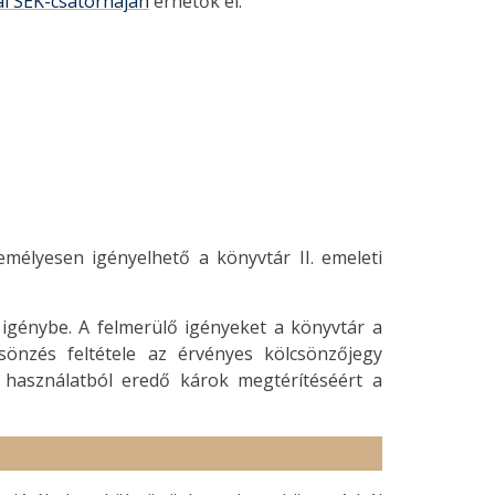
l SEK-csatornáján
érhetők el.
zemélyesen igényelhető a könyvtár II. emeleti
 igénybe. A felmerülő igényeket a könyvtár a
sönzés feltétele az érvényes kölcsönzőjegy
 használatból eredő károk megtérítéséért a