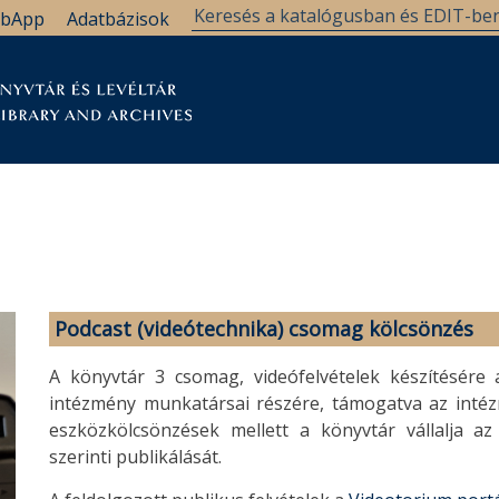
bApp
Adatbázisok
tár
Kutatástámogatás
Levéltár
Támogatás
Podcast (videótechnika)
csomag kölcsönzés
A könyvtár 3 csomag, videófelvételek készítésére a
intézmény munkatársai részére, támogatva az intézm
eszközkölcsönzések mellett a könyvtár vállalja az 
szerinti publikálását.