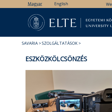
Ugrás
Magyar
English
We
a
tartalomra
Könyv
SAVARIA
SZOLGÁLTATÁSOK
MORZSA
ESZKÖZKÖLCSÖNZÉS