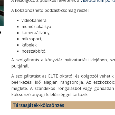
A feldolgozott publikus felvételek a
Videotorium portá
A kölcsönözhető podcast-csomag részei:
videókamera,
memóriakártya
kameraállvány,
mikroport,
kábelek
hosszabbító.
A szolgáltatás a könyvtár nyitvatartási idejében, s
pultjánál
.
A szolgáltatást az ELTE oktatói és dolgozói vehetik
beérkezési idő alapján rangsorolja. Az eszközkölc
megléte. A szándékos rongálásból vagy gondatlan
kölcsönző anyagi felelősséggel tartozik.
Társasjáték-kölcsönzés