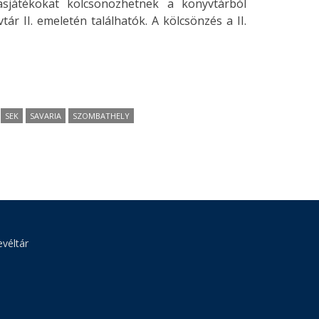
sjátékokat kölcsönözhetnek a könyvtárból
r II. emeletén találhatók. A kölcsönzés a II.
SEK
SAVARIA
SZOMBATHELY
véltár