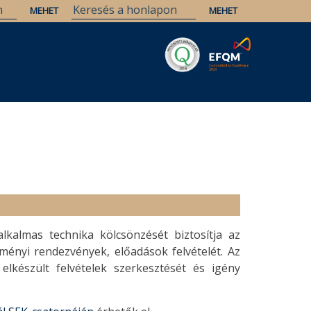
Savaria
Örökség
ELTE Könyvtárak
lkalmas technika kölcsönzését biztosítja az
ényi rendezvények, előadások felvételét. Az
elkészült felvételek szerkesztését és igény