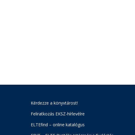
Kérdezze a könyvtárost!
Feliratkozás EKSZ-hírlevélre
ELTEfind – online katalógus