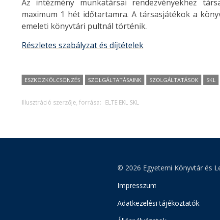
Az intézmény munkatársai rendezvényekhez társa
maximum 1 hét időtartamra. A társasjátékok a könyvtá
emeleti könyvtári pultnál történik.
Részletes szabályzat és díjtételek
ESZKÖZKÖLCSÖNZÉS
SZOLGÁLTATÁSAINK
SZOLGÁLTATÁSOK
SKL
Illusztráció szerzője, forrása:
ELTE EKL SKL
© 2026 Egyetemi Könyvtár és Le
Impresszum
Adatkezelési tájékoztatók