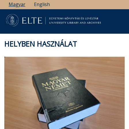
Ugrás
Magyar
English
a
tartalomra
HELYBEN HASZNÁLAT