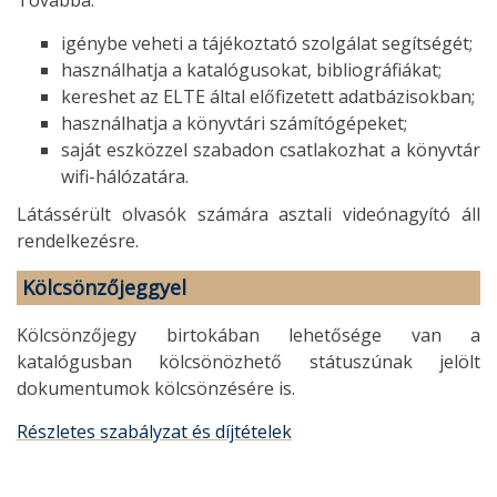
igénybe veheti a tájékoztató szolgálat segítségét;
használhatja a katalógusokat, bibliográfiákat;
kereshet az ELTE által előfizetett adatbázisokban;
használhatja a könyvtári számítógépeket;
saját eszközzel szabadon csatlakozhat a könyvtár
wifi-hálózatára.
Látássérült olvasók számára asztali videónagyító áll
rendelkezésre.
Kölcsönzőjeggyel
Kölcsönzőjegy birtokában lehetősége van a
katalógusban kölcsönözhető státuszúnak jelölt
dokumentumok kölcsönzésére is.
Részletes szabályzat és díjtételek