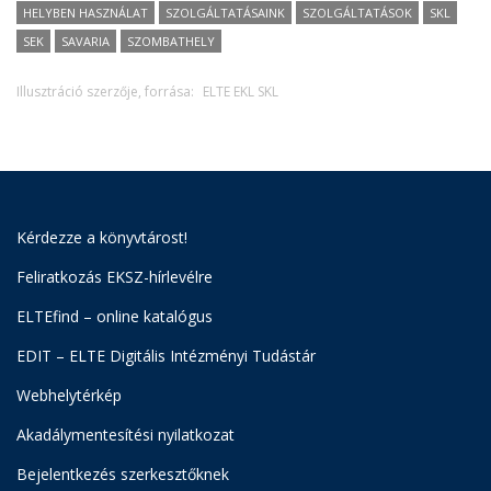
HELYBEN HASZNÁLAT
SZOLGÁLTATÁSAINK
SZOLGÁLTATÁSOK
SKL
SEK
SAVARIA
SZOMBATHELY
Illusztráció szerzője, forrása:
ELTE EKL SKL
Kérdezze a könyvtárost!
Feliratkozás EKSZ-hírlevélre
ELTEfind – online katalógus
EDIT – ELTE Digitális Intézményi Tudástár
Webhelytérkép
Akadálymentesítési nyilatkozat
Bejelentkezés szerkesztőknek