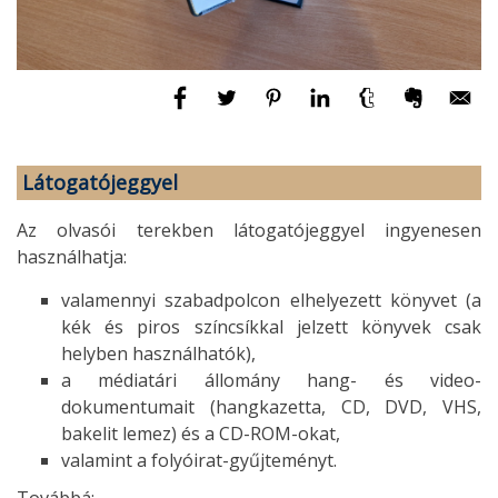
Látogatójeggyel
Az olvasói terekben látogatójeggyel ingyenesen
használhatja:
valamennyi szabadpolcon elhelyezett könyvet (a
kék és piros színcsíkkal jelzett könyvek csak
helyben használhatók),
a médiatári állomány hang- és video-
dokumentumait (hangkazetta, CD, DVD, VHS,
bakelit lemez) és a CD-ROM-okat,
valamint a folyóirat-gyűjteményt.
Továbbá: