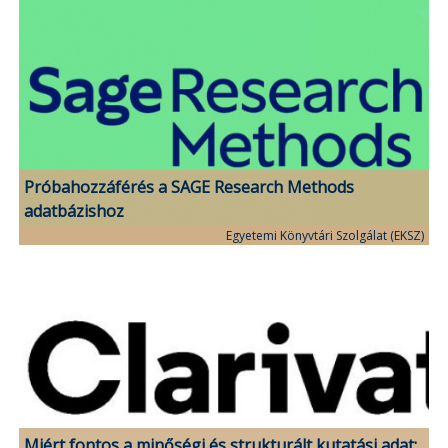
Próbahozzáférés a SAGE Research Methods
adatbázishoz
Egyetemi Könyvtári Szolgálat (EKSZ)
Miért fontos a minőségi és strukturált kutatási adat: