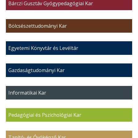
Bárczi Gusztáv Gyógypedagógiai Kar
Bölcsészettudományi Kar
Egyetemi Könyvtár és Levéltár
Gazdaságtudományi Kar
Informatikai Kar
Pedagógiai és Pszichológiai Kar
Tanító- és Óvóképző Kar