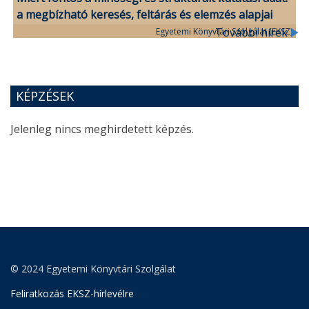
a megbízható keresés, feltárás és elemzés alapjai
További hírek
Egyetemi Könyvtári Szolgálat (EKSZ)
KÉPZÉSEK
Jelenleg nincs meghirdetett képzés.
© 2024 Egyetemi Könyvtári Szolgálat
Feliratkozás EKSZ-hírlevélre