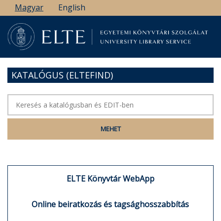
Ugrás
Magyar
English
a
tartalomra
KATALÓGUS (ELTEFIND)
ELTE Könyvtár WebApp
Online beiratkozás és tagsághosszabbítás