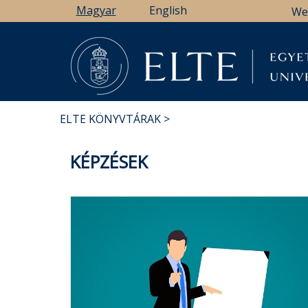
Ugrás
Magyar
English
We
a
tartalomra
ELTE KÖNYVTÁRAK
MORZSA
KÉPZÉSEK