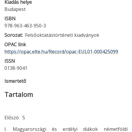
Kiadás helye
Budapest
ISBN
978-963-463-950-3
Sorozat
Felsőoktatástörténeti kiadványok
OPAC link
https://opac.elte.hu/Record/opac-EUL01-000425099
ISSN
0138-9041
Ismertető
Tartalom
Előszó 5
I. Magyarországi és erdélyi diákok németföldi