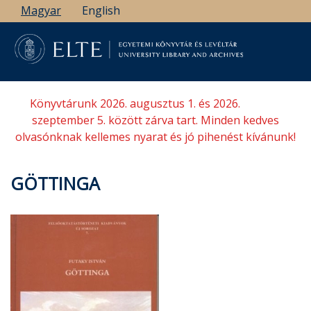
Ugrás
Magyar
English
a
tartalomra
Könyvtárunk 2026. augusztus 1. és 2026.
szeptember 5. között zárva tart. Minden kedves
olvasónknak kellemes nyarat és jó pihenést kívánunk!
GÖTTINGA