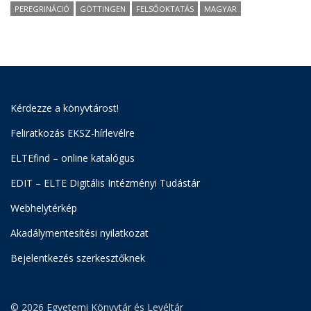
PEREGRINÁCIÓ
GÖTTINGEN
FELSŐOKTATÁS
MAGYAR
Kérdezze a könyvtárost!
Feliratkozás EKSZ-hírlevélre
ELTEfind – online katalógus
EDIT – ELTE Digitális Intézményi Tudástár
Webhelytérkép
Akadálymentesítési nyilatkozat
Bejelentkezés szerkesztőknek
© 2026 Egyetemi Könyvtár és Levéltár