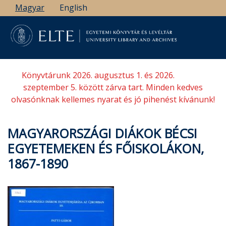
Ugrás
Magyar
English
a
tartalomra
Könyvtárunk 2026. augusztus 1. és 2026.
szeptember 5. között zárva tart. Minden kedves
olvasónknak kellemes nyarat és jó pihenést kívánunk!
MAGYARORSZÁGI DIÁKOK BÉCSI
EGYETEMEKEN ÉS FŐISKOLÁKON,
1867-1890