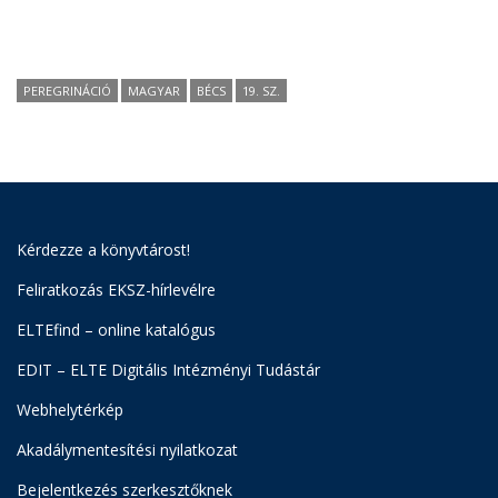
PEREGRINÁCIÓ
MAGYAR
BÉCS
19. SZ.
Kérdezze a könyvtárost!
Feliratkozás EKSZ-hírlevélre
ELTEfind – online katalógus
EDIT – ELTE Digitális Intézményi Tudástár
Webhelytérkép
Akadálymentesítési nyilatkozat
Bejelentkezés szerkesztőknek