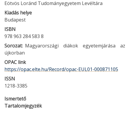
Eötvös Loránd Tudományegyetem Levéltára
Kiadás helye
Budapest
ISBN
978 963 284 583 8
Sorozat
Magyarországi diákok egyetemjárása az
újkorban
OPAC link
https://opac.elte.hu/Record/opac-EUL01-000871105
ISSN
1218-3385
Ismertető
Tartalomjegyzék