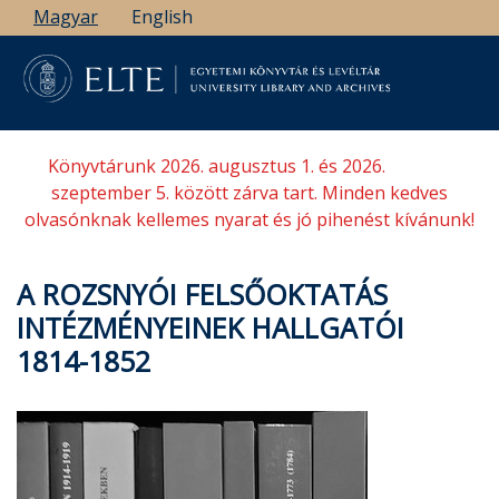
Ugrás
Magyar
English
a
tartalomra
Könyvtárunk 2026. augusztus 1. és 2026.
szeptember 5. között zárva tart. Minden kedves
olvasónknak kellemes nyarat és jó pihenést kívánunk!
A ROZSNYÓI FELSŐOKTATÁS
INTÉZMÉNYEINEK HALLGATÓI
1814-1852