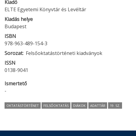
Kiadó
ELTE Egyetemi Könyvtár és Levéltár
Kiadás helye
Budapest
ISBN
978-963-489-154-3
Sorozat
Felsőoktatástörténeti kiadványok
ISSN
0138-9041
Ismertető
-
OKTATÁSTÖRTÉNET
FELSŐOKTATÁS
DIÁKOK
ADATTÁR
19. SZ.