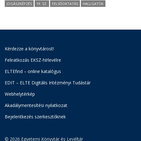
JOGÁSZKÉPZÉS
19. SZ.
FELSŐOKTATÁS
HALLGATÓK
Kérdezze a könyvtárost!
Feliratkozás EKSZ-hírlevélre
ELTEfind – online katalógus
EDIT – ELTE Digitális Intézményi Tudástár
Webhelytérkép
Akadálymentesítési nyilatkozat
Bejelentkezés szerkesztőknek
© 2026 Egyetemi Könyvtár és Levéltár