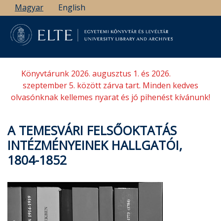
Ugrás
Magyar
English
a
tartalomra
Könyvtárunk 2026. augusztus 1. és 2026.
szeptember 5. között zárva tart. Minden kedves
olvasónknak kellemes nyarat és jó pihenést kívánunk!
A TEMESVÁRI FELSŐOKTATÁS
INTÉZMÉNYEINEK HALLGATÓI,
1804-1852