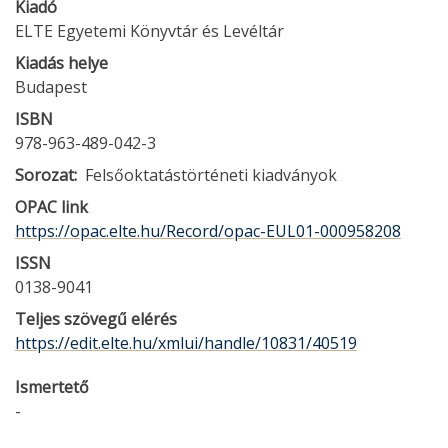
Kiadó
ELTE Egyetemi Könyvtár és Levéltár
Kiadás helye
Budapest
ISBN
978-963-489-042-3
Sorozat
Felsőoktatástörténeti kiadványok
OPAC link
https://opac.elte.hu/Record/opac-EUL01-000958208
ISSN
0138-9041
Teljes szövegű elérés
https://edit.elte.hu/xmlui/handle/10831/40519
Ismertető
-