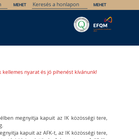
Savaria
Örökség
ELTE Könyvtárak
 kellemes nyarat és jó pihenést kívánunk!
élben megnyitja kapuit az IK közösségi tere,
g.
gnyitja kapuit az AFK-t, az IK közösségi tere,