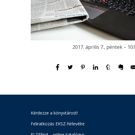
2017. április 7., péntek – 10
Kérdezze a könyvtárost!
Feliratkozás EKSZ-hírlevélre
ELTEfind – online katalógus