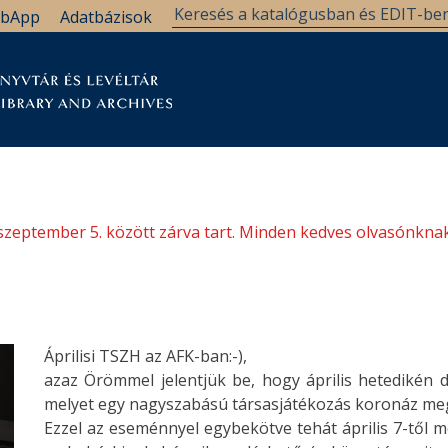
bApp
Adatbázisok
tár
Kutatástámogatás
Levéltár
Támogatás
szeptember 5. között zárva tart. Minden kedves olvasónknak
Áprilisi TSZH az AFK-ban:-),
azaz Örömmel jelentjük be, hogy április hetedikén d
melyet egy nagyszabású társasjátékozás koronáz me
Ezzel az eseménnyel egybekötve tehát április 7-től me