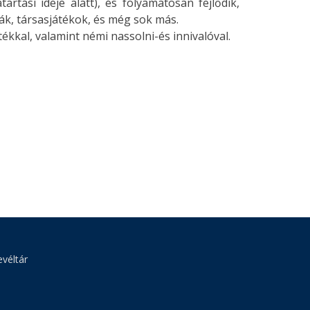
rtási ideje alatt), és folyamatosan fejlődik,
ák, társasjátékok, és még sok más.
ékkal, valamint némi nassolni-és innivalóval.
véltár