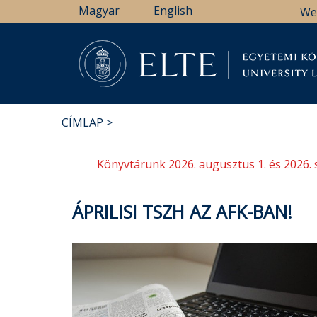
Ugrás
Magyar
English
We
a
tartalomra
Könyv
CÍMLAP
MORZSA
Könyvtárunk 2026. augusztus 1. és 2026. 
ÁPRILISI TSZH AZ AFK-BAN!