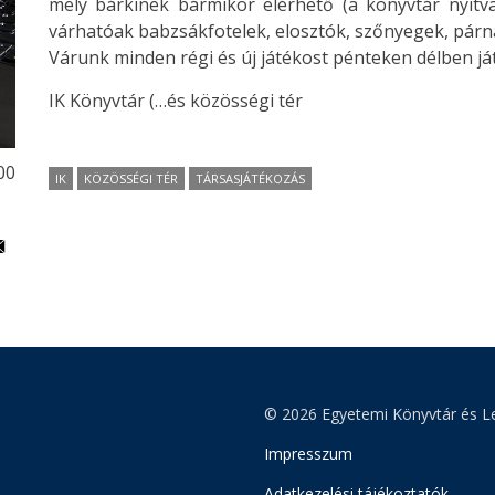
mely bárkinek bármikor elérhető (a könyvtár nyitvata
várhatóak babzsákfotelek, elosztók, szőnyegek, párn
Várunk minden régi és új játékost pénteken délben ját
IK Könyvtár (…és közösségi tér
:00
IK
KÖZÖSSÉGI TÉR
TÁRSASJÁTÉKOZÁS
© 2026 Egyetemi Könyvtár és Le
Impresszum
Adatkezelési tájékoztatók