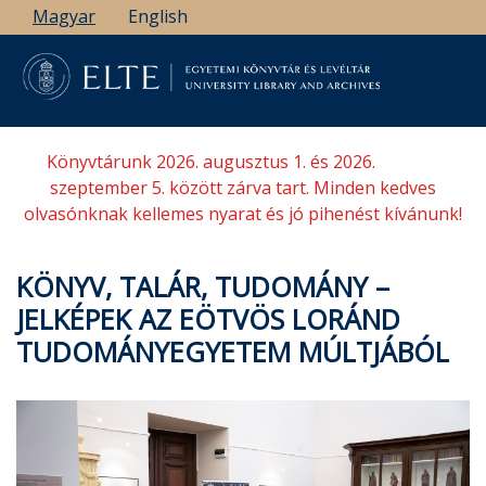
Ugrás
Magyar
English
a
tartalomra
Könyvtárunk 2026. augusztus 1. és 2026.
szeptember 5. között zárva tart. Minden kedves
olvasónknak kellemes nyarat és jó pihenést kívánunk!
KÖNYV, TALÁR, TUDOMÁNY –
JELKÉPEK AZ EÖTVÖS LORÁND
TUDOMÁNYEGYETEM MÚLTJÁBÓL