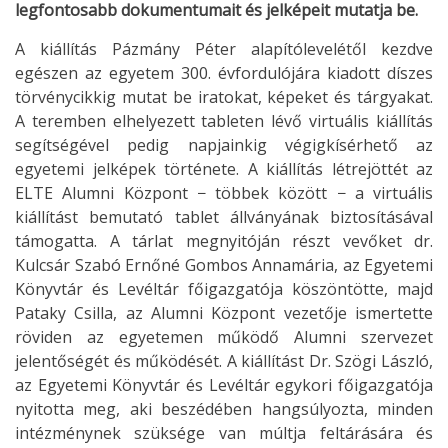
legfontosabb dokumentumait és jelképeit mutatja be.
A kiállítás Pázmány Péter alapítólevelétől kezdve
egészen az egyetem 300. évfordulójára kiadott díszes
törvénycikkig mutat be iratokat, képeket és tárgyakat.
A teremben elhelyezett tableten lévő virtuális kiállítás
segítségével pedig napjainkig végigkísérhető az
egyetemi jelképek története. A kiállítás létrejöttét az
ELTE Alumni Központ − többek között − a virtuális
kiállítást bemutató tablet állványának biztosításával
támogatta. A tárlat megnyitóján részt vevőket dr.
Kulcsár Szabó Ernőné Gombos Annamária, az Egyetemi
Könyvtár és Levéltár főigazgatója köszöntötte, majd
Pataky Csilla, az Alumni Központ vezetője ismertette
röviden az egyetemen működő Alumni szervezet
jelentőségét és működését. A kiállítást Dr. Szögi László,
az Egyetemi Könyvtár és Levéltár egykori főigazgatója
nyitotta meg, aki beszédében hangsúlyozta, minden
intézménynek szüksége van múltja feltárására és