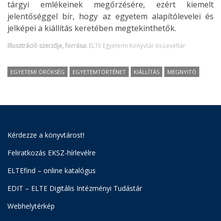
tárgyi emlékeinek megőrzésére, ezért kiemelt
jelentőséggel bír, hogy az egyetem alapítólevelei és
jelképei a kiállítás keretében megtekinthetők.
Illusztráció szerzője, forrása:
ELTE Egyetemi Könyvtár és Levéltár
EGYETEMI ÖRÖKSÉG
EGYETEMTÖRTÉNET
KIÁLLÍTÁS
MEGNYITÓ
Kérdezze a könyvtárost!
Feliratkozás EKSZ-hírlevélre
ELTEfind – online katalógus
EDIT – ELTE Digitális Intézményi Tudástár
Webhelytérkép