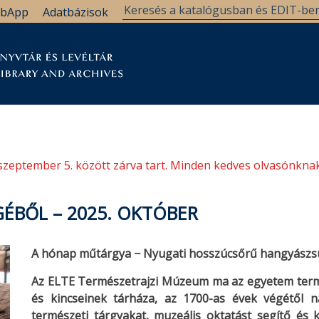
bApp
Adatbázisok
tár
Kutatástámogatás
Levéltár
Támogatás
szeptember 5. között zárva tart. Minden kedves olvasónknak
ÉBŐL – 2025. OKTÓBER
A hónap műtárgya − Nyugati hosszúcsőrű hangyász
Az ELTE Természetrajzi Múzeum ma az egyetem term
és kincseinek tárháza, az 1700-as évek végétől na
természeti tárgyakat, muzeális oktatást segítő és 