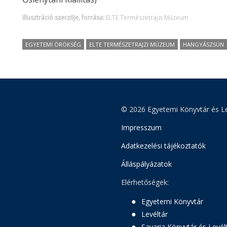
Illusztráció szerzője, forrása:
ELTE Természetrajzi Múzeum
EGYETEMI ÖRÖKSÉG
ELTE TERMÉSZETRAJZI MÚZEUM
HANGYÁSZSÜN
© 2026 Egyetemi Könyvtár és Le
Impresszum
Adatkezelési tájékoztatók
Álláspályázatok
Elérhetőségek:
Egyetemi Könyvtár
Levéltár
Savaria Könyvtár és Levél