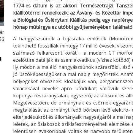
1774-es dátum is az akkori Természetrajzi Tansz
kiállítótérrel rendelkezik: az Ásvány- és Kőzettár imp
a Biológiai és Őslénytani Kiállítás pedig egy napfény
hónap műtárgya ez utóbbi gyűjteményében találhat
ár
A hangyászsünök a tojásrakó emlősök (Monotrem
56
tekinthető fosszíliák mintegy 17 millió évesek, viszo
származó felkarcsont korát − a modern CT morfomet
ezelőttire datálják és szemiakvatikus (vízhez kötődő)
Ily módon a ma élő hangyászsünök szárazföldi, ásó 
Jó úszóképességüket a mai napig megőrizték. Anatóm
bélyegeket ötvöznek: kloákájuk van, pergamenszerű
váladékával nevelik apró utódukat; vállövük szer
koponya részaránytalan, egyszerű, az állcsont és ál
Megtévesztően, de ormánynak és csőrnek egyaránt 
megtalálását az ormányt fedő bőrben lévő elektro- 
elterjedésükről és állományaik nagyságáról a mai napi
leletek, az őslakosok sziklafestményeinek elemzése é
jelentősen gyakoribbak voltak és nagyobb területen 