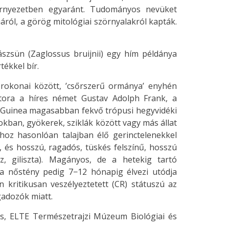
örnyezetben egyaránt. Tudományos nevüket
áról, a görög mitológiai szörnyalakról kapták.
zsün (Zaglossus bruijnii) egy hím példánya
rtékkel bír.
rokonai között, ’csőrszerű ormánya’ enyhén
átora a híres német Gustav Adolph Frank, a
j-Guinea magasabban fekvő trópusi hegyvidéki
rokban, gyökerek, sziklák között vagy más állat
hoz hasonlóan talajban élő gerinctelenekkel
i, és hosszú, ragadós, tüskés felszínű, hosszú
, giliszta). Magányos, de a hetekig tartó
a nőstény pedig 7−12 hónapig élvezi utódja
 kritikusan veszélyeztetett (CR) státuszú az
agadozók miatt.
s, ELTE Természetrajzi Múzeum Biológiai és