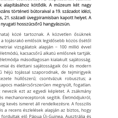
ék alapításához kötődik. A múzeum két nagy
ozáns történeti bútoraival a 19. századot idézi,
es, 21. századi üvegpiramisban kapott helyet. A
ó nyugati hosszúcsőrű hangyászsün.
ata) közé tartoznak. A közvetlen ősüknek
nt a tojásrakó emlősök legidősebb közös ősétől
riai vizsgálatok alapján − 100 millió évvel
 életmódú, kacsacsőrű alkatú emlősnek tartják.
életmódja másodlagosan kialakult sajátosság.
iai és élettani sajátosságaik ősi és modern
 héjú tojással szaporodnak, de tejmirigyeik
kezete hüllőszerű; csontvázuk robusztus; a
lkapocs madárcsőrszerűen megnyúlt, fogatlan.
nevezik ezt az egyedi képletet. A zsákmány
és mechanoreceptorok segítik. Életmódjukról,
g kevés ismeret áll rendelkezésre. A fosszilis
s a recens észlelések alapján az biztos, hogy
fordultak elő Pápua Új-Guinea, Ausztrália és