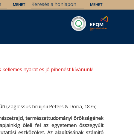
Savaria
Örökség
ELTE Könyvtárak
 kellemes nyarat és jó pihenést kívánunk!
sün
(Zaglossus bruijnii Peters & Doria, 1876)
észetrajzi, természettudományi örökségének
pjainkig öleli fel az egyetemen összegyűlt
kutatási eszközöket. Az alapításának számító