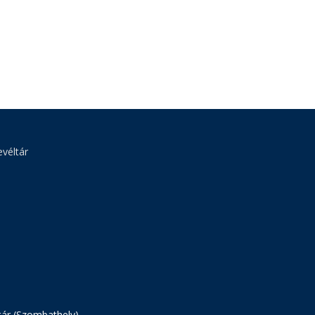
véltár
tár (Szombathely)