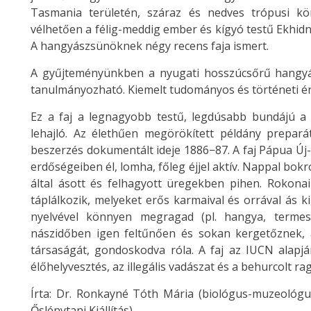
Tasmania területén, száraz és nedves trópusi k
vélhetően a félig-meddig ember és kígyó testű Ekhidn
A hangyászsünöknek négy recens faja ismert.
A gyűjteményünkben a nyugati hosszúcsőrű hangyás
tanulmányozható. Kiemelt tudományos és történeti é
Ez a faj a legnagyobb testű, legdúsabb bundájú a 
lehajló. Az élethűen megörökített példány prepar
beszerzés dokumentált ideje 1886−87. A faj Pápua Ú
erdőségeiben él, lomha, főleg éjjel aktív. Nappal bok
által ásott és felhagyott üregekben pihen. Rokonai
táplálkozik, melyeket erős karmaival és orrával ás k
nyelvével könnyen megragad (pl. hangya, termesz
nászidőben igen feltűnően és sokan kergetőznek, 
társaságát, gondoskodva róla. A faj az IUCN alapján
élőhelyvesztés, az illegális vadászat és a behurcolt r
Írta: Dr. Ronkayné Tóth Mária (biológus-muzeológu
Őslénytani Kiállítás)