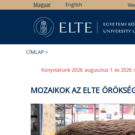
Ugrás
Magyar
English
We
a
tartalomra
Könyv
CÍMLAP
MORZSA
Könyvtárunk 2026. augusztus 1. és 2026. 
MOZAIKOK AZ ELTE ÖRÖKSÉG