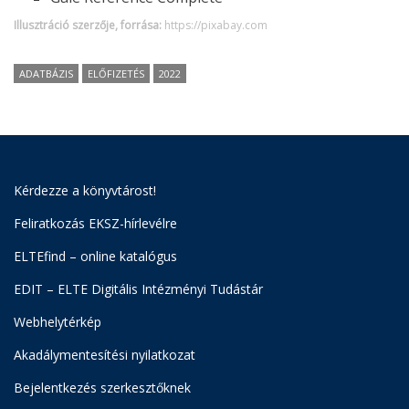
Illusztráció szerzője, forrása:
https://pixabay.com
ADATBÁZIS
ELŐFIZETÉS
2022
Kérdezze a könyvtárost!
Feliratkozás EKSZ-hírlevélre
ELTEfind – online katalógus
EDIT – ELTE Digitális Intézményi Tudástár
Webhelytérkép
Akadálymentesítési nyilatkozat
Bejelentkezés szerkesztőknek