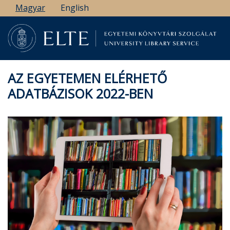
Ugrás
Magyar
English
a
tartalomra
AZ EGYETEMEN ELÉRHETŐ
ADATBÁZISOK 2022-BEN