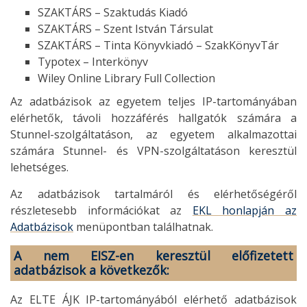
SZAKTÁRS – Szaktudás Kiadó
SZAKTÁRS – Szent István Társulat
SZAKTÁRS – Tinta Könyvkiadó – SzakKönyvTár
Typotex – Interkönyv
Wiley Online Library Full Collection
Az adatbázisok az egyetem teljes IP-tartományában
elérhetők, távoli hozzáférés hallgatók számára a
Stunnel-szolgáltatáson, az egyetem alkalmazottai
számára Stunnel- és VPN-szolgáltatáson keresztül
lehetséges.
Az adatbázisok tartalmáról és elérhetőségéről
részletesebb információkat az
EKL honlapján az
Adatbázisok
menüpontban találhatnak.
A nem EISZ-en keresztül előfizetett
adatbázisok a következők:
Az ELTE ÁJK IP-tartományából elérhető adatbázisok