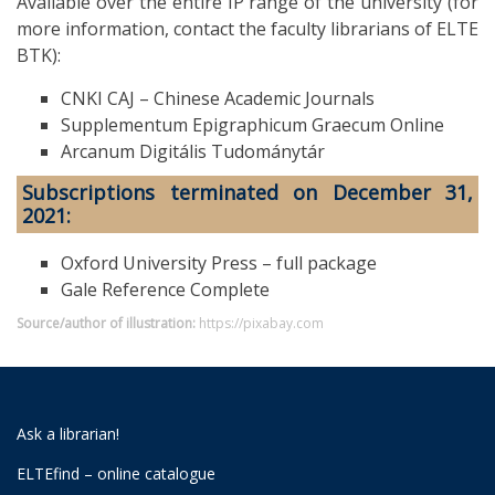
Available over the entire IP range of the university (for
more information, contact the faculty librarians of ELTE
BTK):
CNKI CAJ – Chinese Academic Journals
Supplementum Epigraphicum Graecum Online
Arcanum Digitális Tudománytár
Subscriptions terminated on December 31,
2021:
Oxford University Press – full package
Gale Reference Complete
Source/author of illustration:
https://pixabay.com
Ask a librarian!
ELTEfind – online catalogue