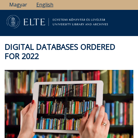
Skip
Magyar
English
to
main
content
DIGITAL DATABASES ORDERED
FOR 2022