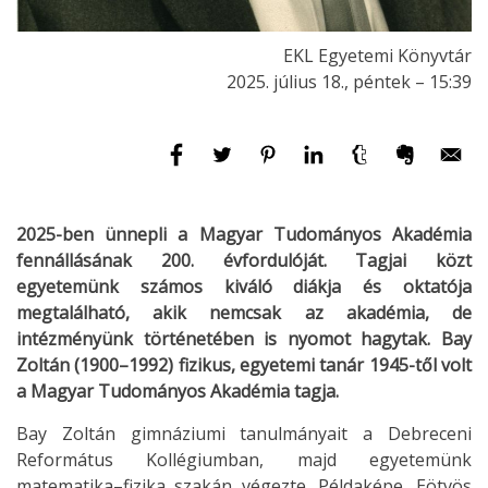
EKL Egyetemi Könyvtár
2025. július 18., péntek – 15:39
2025-ben ünnepli a Magyar Tudományos Akadémia
fennállásának 200. évfordulóját. Tagjai közt
egyetemünk számos kiváló diákja és oktatója
megtalálható, akik nemcsak az akadémia, de
intézményünk történetében is nyomot hagytak. Bay
Zoltán (1900–1992) fizikus, egyetemi tanár 1945-től volt
a Magyar Tudományos Akadémia tagja.
Bay Zoltán gimnáziumi tanulmányait a Debreceni
Református Kollégiumban, majd egyetemünk
matematika–fizika szakán végezte. Példaképe, Eötvös