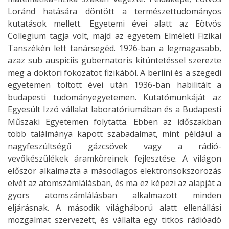
Loránd hatására döntött a természettudományos
kutatások mellett. Egyetemi évei alatt az Eötvös
Collegium tagja volt, majd az egyetem Elméleti Fizikai
Tanszékén lett tanársegéd. 1926-ban a legmagasabb,
azaz sub auspiciis gubernatoris kitüntetéssel szerezte
meg a doktori fokozatot fizikából. A berlini és a szegedi
egyetemen töltött évei után 1936-ban habilitált a
budapesti tudományegyetemen. Kutatómunkáját az
Egyesült Izzó vállalat laboratóriumában és a Budapesti
Műszaki Egyetemen folytatta. Ebben az időszakban
több találmánya kapott szabadalmat, mint például a
nagyfeszültségű gázcsövek vagy a rádió-
vevőkészülékek áramköreinek fejlesztése. A világon
először alkalmazta a másodlagos elektronsokszorozás
elvét az atomszámlálásban, és ma ez képezi az alapját a
gyors atomszámlálásban alkalmazott minden
eljárásnak. A második világháború alatt ellenállási
mozgalmat szervezett, és vállalta egy titkos rádióadó