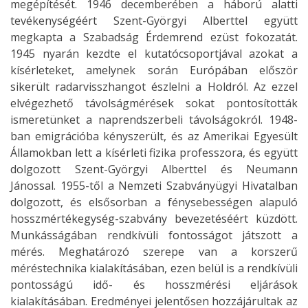
megépítését. 1946 decemberében a háború alatti
tevékenységéért Szent-Györgyi Alberttel együtt
megkapta a Szabadság Érdemrend ezüst fokozatát.
1945 nyarán kezdte el kutatócsoportjával azokat a
kísérleteket, amelynek során Európában először
sikerült radarvisszhangot észlelni a Holdról. Az ezzel
elvégezhető távolságmérések sokat pontosították
ismeretünket a naprendszerbeli távolságokról. 1948-
ban emigrációba kényszerült, és az Amerikai Egyesült
Államokban lett a kísérleti fizika professzora, és együtt
dolgozott Szent-Györgyi Alberttel és Neumann
Jánossal. 1955-től a Nemzeti Szabványügyi Hivatalban
dolgozott, és elsősorban a fénysebességen alapuló
hosszmértékegység-szabvány bevezetéséért küzdött.
Munkásságában rendkívüli fontosságot játszott a
mérés. Meghatározó szerepe van a korszerű
méréstechnika kialakításában, ezen belül is a rendkívüli
pontosságú idő- és hosszmérési eljárások
kialakításában. Eredményei jelentősen hozzájárultak az