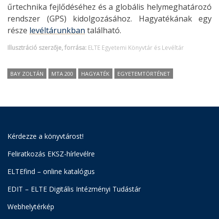
űrtechnika fejlődéséhez és a globális helymeghatározó
rendszer (GPS) kidolgozásához. Hagyatékának egy
része
levéltárunkban
található.
Illusztráció szerzője, forrása:
ELTE Egyetemi Könyvtár és Levéltár
BAY ZOLTÁN
MTA 200
HAGYATÉK
EGYETEMTÖRTÉNET
Kérdezze a könyvtárost!
Feliratkozás EKSZ-hírlevélre
ELTEfind – online katalógus
EDIT – ELTE Digitális Intézményi Tudástár
Webhelytérkép