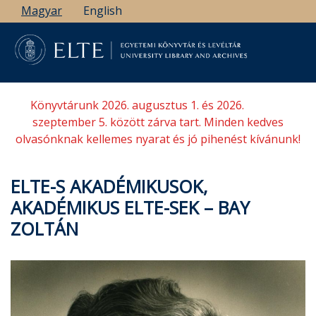
Ugrás
Magyar
English
a
tartalomra
Könyvtárunk 2026. augusztus 1. és 2026.
szeptember 5. között zárva tart. Minden kedves
olvasónknak kellemes nyarat és jó pihenést kívánunk!
ELTE-S AKADÉMIKUSOK,
AKADÉMIKUS ELTE-SEK – BAY
ZOLTÁN