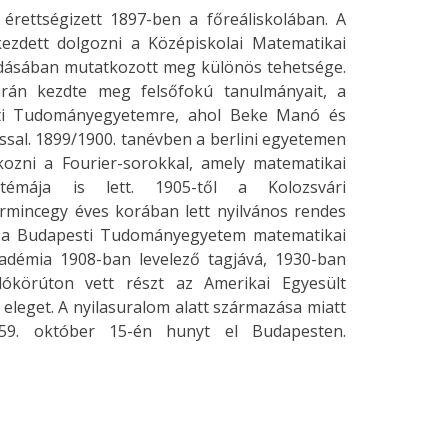
t érettségizett 1897-ben a főreáliskolában. A
ezdett dolgozni a Középiskolai Matematikai
dásában mutatkozott meg különös tehetsége.
án kezdte meg felsőfokú tanulmányait, a
sti Tudományegyetemre, ahol Beke Manó és
ssal. 1899/1900. tanévben a berlini egyetemen
kozni a Fourier-sorokkal, amely matematikai
témája is lett. 1905-től a Kolozsvári
rmincegy éves korában lett nyilvános rendes
– a Budapesti Tudományegyetem matematikai
démia 1908-ban levelező tagjává, 1930-ban
dókörúton vett részt az Amerikai Egyesült
eleget. A nyilasuralom alatt származása miatt
1959. október 15-én hunyt el Budapesten.