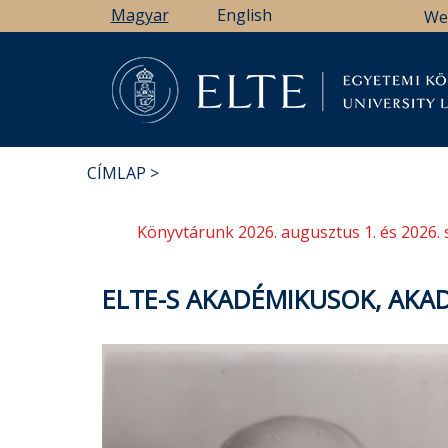
Ugrás
Magyar
English
We
a
tartalomra
Könyv
CÍMLAP
MORZSA
Könyvtárunk 2026. augusztus 1. és 2026. 
ELTE-S AKADÉMIKUSOK, AKAD