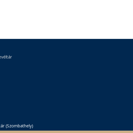
véltár
tár (Szombathely)