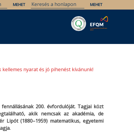
Savaria
Örökség
ELTE Könyvtárak
 kellemes nyarat és jó pihenést kívánunk!
nnállásának 200. évfordulóját. Tagjai közt
gtalálható, akik nemcsak az akadémia, de
ér Lipót (1880–1959) matematikus, egyetemi
agja.