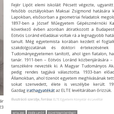
Fejér Lipót elemi iskoláit Pécsett végezte, ugyanit
felsőbb osztályokban Maksai Zsigmond hatására k
Lapokban, elsősorban a geometriai feladatok megol
1897-ben a József Műegyetem Gépészmérnöki Kar
következő évben azonban átiratkozott a Budape
Eötvös Loránd előadásai voltak rá a legnagyobb hatá
tanult. Még egyetemista korában kezdett el foglal
szakdolgozatának és doktori értekezésének 
Tudományegyetemen tanított, ahol igen fiatalon, ha
tanár. 1911-ben – Eötvös Loránd közbenjárására 
tanszékére nevezték ki. A Magyar Tudományos Aka
pedig rendes tagjává választotta. 1933-ban előa
Államokban, ahol tizenöt egyetem meghívásának tett 
sokat szenvedett, élete is veszélybe került. 
Gazdag
irathagyatékát
az ELTE levéltárában őrizzük.
Illusztráció szerzője, forrása:
ELTE Egyetemi Könyvtár és Levéltár
ár
23
MTA 200
FEJÉR LIPÓT
EGYETEMTÖRTÉNET