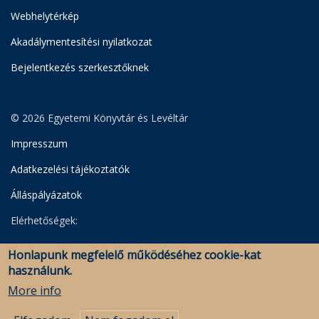
Webhelytérkép
Akadálymentesítési nyilatkozat
Bejelentkezés szerkesztőknek
© 2026 Egyetemi Könyvtár és Levéltár
Impresszum
Adatkezelési tájékoztatók
Álláspályázatok
Elérhetőségek:
Egyetemi Könyvtár
Honlapunk megfelelő működéséhez cookie-kat
Levéltár
használunk.
Savaria Könyvtár és Levéltár (Szombathely)
More info