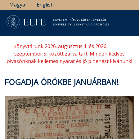
Ugrás
Magyar
English
a
tartalomra
Könyvtárunk 2026. augusztus 1. és 2026.
szeptember 5. között zárva tart. Minden kedves
olvasónknak kellemes nyarat és jó pihenést kívánunk!
FOGADJA ÖRÖKBE JANUÁRBAN!