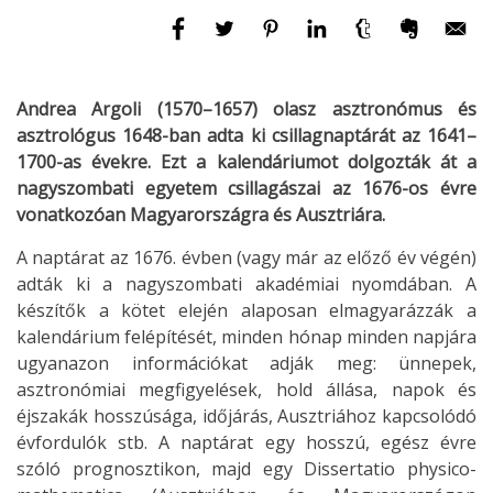
Andrea Argoli (1570–1657) olasz asztronómus és
asztrológus 1648-ban adta ki csillagnaptárát az 1641–
1700-as évekre. Ezt a kalendáriumot dolgozták át a
nagyszombati egyetem csillagászai az 1676-os évre
vonatkozóan Magyarországra és Ausztriára.
A naptárat az 1676. évben (vagy már az előző év végén)
adták ki a nagyszombati akadémiai nyomdában. A
készítők a kötet elején alaposan elmagyarázzák a
kalendárium felépítését, minden hónap minden napjára
ugyanazon információkat adják meg: ünnepek,
asztronómiai megfigyelések, hold állása, napok és
éjszakák hosszúsága, időjárás, Ausztriához kapcsolódó
évfordulók stb. A naptárat egy hosszú, egész évre
szóló prognosztikon, majd egy Dissertatio physico-