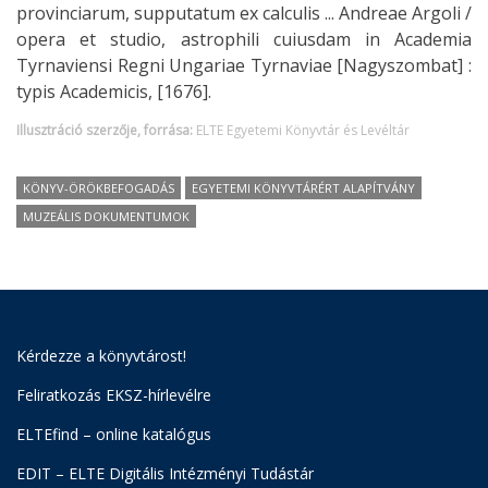
provinciarum, supputatum ex calculis ... Andreae Argoli /
opera et studio, astrophili cuiusdam in Academia
Tyrnaviensi Regni Ungariae Tyrnaviae [Nagyszombat] :
typis Academicis, [1676].
Illusztráció szerzője, forrása:
ELTE Egyetemi Könyvtár és Levéltár
KÖNYV-ÖRÖKBEFOGADÁS
EGYETEMI KÖNYVTÁRÉRT ALAPÍTVÁNY
MUZEÁLIS DOKUMENTUMOK
Kérdezze a könyvtárost!
Feliratkozás EKSZ-hírlevélre
ELTEfind – online katalógus
EDIT – ELTE Digitális Intézményi Tudástár