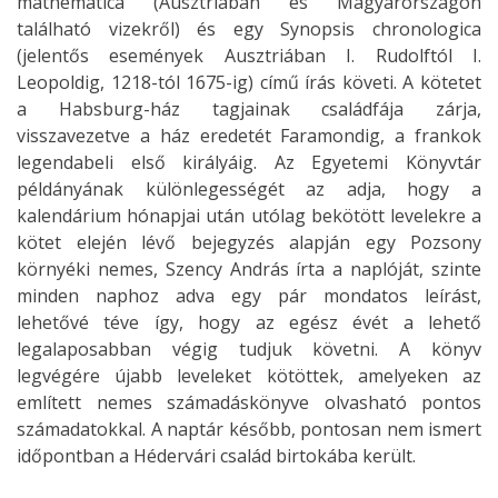
mathematica (Ausztriában és Magyarországon
található vizekről) és egy Synopsis chronologica
(jelentős események Ausztriában I. Rudolftól I.
Leopoldig, 1218-tól 1675-ig) című írás követi. A kötetet
a Habsburg-ház tagjainak családfája zárja,
visszavezetve a ház eredetét Faramondig, a frankok
legendabeli első királyáig. Az Egyetemi Könyvtár
példányának különlegességét az adja, hogy a
kalendárium hónapjai után utólag bekötött levelekre a
kötet elején lévő bejegyzés alapján egy Pozsony
környéki nemes, Szency András írta a naplóját, szinte
minden naphoz adva egy pár mondatos leírást,
lehetővé téve így, hogy az egész évét a lehető
legalaposabban végig tudjuk követni. A könyv
legvégére újabb leveleket kötöttek, amelyeken az
említett nemes számadáskönyve olvasható pontos
számadatokkal. A naptár később, pontosan nem ismert
időpontban a Hédervári család birtokába került.