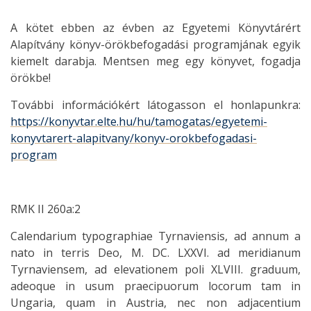
A kötet ebben az évben az Egyetemi Könyvtárért
Alapítvány könyv-örökbefogadási programjának egyik
kiemelt darabja. Mentsen meg egy könyvet, fogadja
örökbe!
További információkért látogasson el honlapunkra:
https://konyvtar.elte.hu/hu/tamogatas/egyetemi-
konyvtarert-alapitvany/konyv-orokbefogadasi-
program
RMK II 260a:2
Calendarium typographiae Tyrnaviensis, ad annum a
nato in terris Deo, M. DC. LXXVI. ad meridianum
Tyrnaviensem, ad elevationem poli XLVIII. graduum,
adeoque in usum praecipuorum locorum tam in
Ungaria, quam in Austria, nec non adjacentium